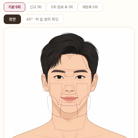
기본 5회
신규 1회
5회 완료 후 1회
재등록 5회
정면
45° · 턱 밑 범위 확인