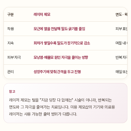
구분
레이저 제모
면도 · 왁싱
작용
모근에 열을 전달해 밀도·굵기를 줄임
피부 표면·
지속
회차가 쌓일수록 밀도가 장기적으로 감소
며칠 내 다
피부 자극
모낭염·매몰모 원인 자극을 줄이는 방향
반복 자극으
관리
성장주기에 맞춰 간격을 두고 진행
매일 또는 
참고
레이저 제모는 털을 "지금 당장 다 없애는" 시술이 아니라, 반복되는
면도와 그 자극을 줄여가는 치료입니다. 미용 제모샵의 기기와 의료용
레이저는 사용 가능한 출력 범위가 다릅니다.