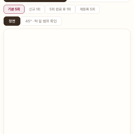
기본 5회
신규 1회
5회 완료 후 1회
재등록 5회
정면
45° · 턱 밑 범위 확인