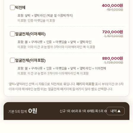
400,000원
턱전체
494,000원
포함: 앞턱 + 옆턱라인 (턱끝 밑 이중턱까지)
미포함: 인중·아랫입술 미포함
720,000원
얼굴전체(이마제외)
1,404,000원
포함: 볼 + 구레나룻 + 인중 + 아랫입술 + 앞턱 + 옆턱라인
미포함: 이마·미간·코·눈썹위·3자이마·이마헤어라인·목 미포함
880,000원
얼굴전체(이마포함)
1,729,000원
포함: 볼 + 구레나룻 + 인중 + 아랫입술 + 앞턱 + 옆턱라인 + 이마전체
미포함: 미간·코·눈썹위·3자이마·이마헤어라인·목 미포함
앞턱+옆턱라인 선택 시 자동으로 턱전체로 묶입니다.
패키지 미포함
표시 부위(미간·코·3자
이마·이마 헤어라인·눈썹 위)는 얼굴전체 패키지에 들어가지 않아 별도 선택합니다.
0
원
신규 1회
0
5회후 1회
0
재등록 5회
0
내역 ▲
기본 5회 합계