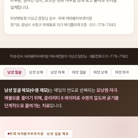
피부톤, 원하는 범위, 호르몬 변화 여부를 함께 보고 출력과 회차를
설계합니다.
피부명탐정 이상근 원장님 감수 · 위례 바라봄피부과의원
경기도 성남시 수정구 위례동로 153 에이플타워 5층 · 031-778-7582
작성·감수: 바라봄피부과의원 피부과전문의 이상근 원장님 · 대표전화 031-778-7582
남성 얼굴
남성 상체
남성 하체
여성 얼굴
여성 상체
여성 하체
남성 얼굴 제모(수염 제모)
는 매일의 면도로 반복되는
모낭염·자극·
매몰모를 줄이기 위해, 클라리티 II 레이저로 수염의 밀도와 굵기를
단계적으로 줄여가는 치료
입니다.
위례 바라봄피부과의원 · 남성 얼굴 제모