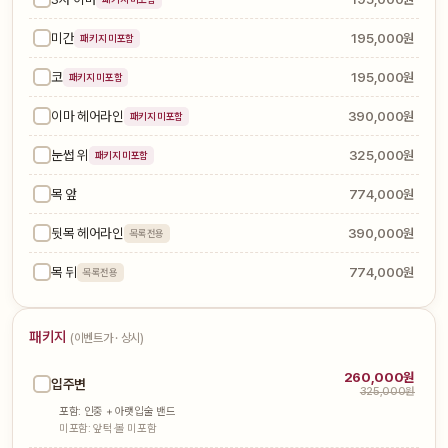
미간
195,000원
패키지 미포함
코
195,000원
패키지 미포함
이마 헤어라인
390,000원
패키지 미포함
눈썹 위
325,000원
패키지 미포함
목 앞
774,000원
뒷목 헤어라인
390,000원
목록전용
목 뒤
774,000원
목록전용
패키지
(이벤트가 · 상시)
260,000원
입주변
325,000원
포함: 인중 + 아랫입술 밴드
미포함: 앞턱·볼 미포함