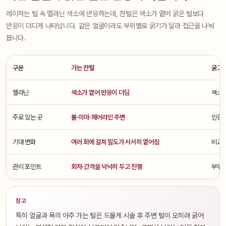
레이저는 털 속 멜라닌 색소에 반응하는데, 잔털은 색소가 옅어 굵은 털보다
반응이 더디게 나타납니다. 같은 얼굴이라도 부위별로 굵기가 달라 접근을 나눠
봅니다.
구분
가는 잔털
굵고 
멜라닌
색소가 옅어 반응이 더딤
색소가
주로 있는 곳
볼·이마·헤어라인 주변
인중·
기대 변화
여러 회에 걸쳐 밀도가 서서히 옅어짐
비교적
관리 포인트
회차·간격을 넉넉히 두고 진행
부위별
참고
특히 얼굴과 목의 아주 가는 털은 드물게 시술 후 주변 털이 오히려 굵어