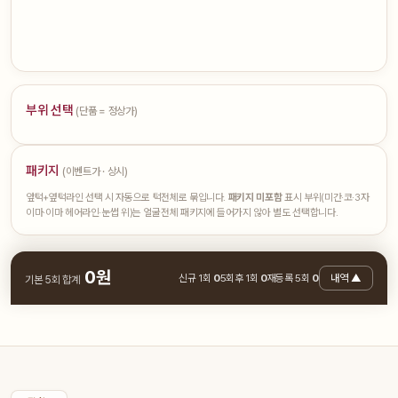
부위 선택
(단품 = 정상가)
패키지
(이벤트가 · 상시)
앞턱+옆턱라인 선택 시 자동으로 턱전체로 묶입니다.
패키지 미포함
표시 부위(미간·코·3자
이마·이마 헤어라인·눈썹 위)는 얼굴전체 패키지에 들어가지 않아 별도 선택합니다.
0
원
신규 1회
0
5회후 1회
0
재등록 5회
0
내역 ▲
기본 5회 합계