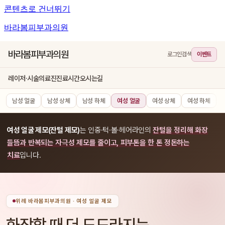
콘텐츠로 건너뛰기
바라봄피부과의원
바라봄피부과의원
로그인
검색
이벤트
레이저·시술
의료진
진료시간
오시는길
남성 얼굴
남성 상체
남성 하체
여성 얼굴
여성 상체
여성 하체
여성 얼굴 제모(잔털 제모)
는 인중·턱·볼·헤어라인의
잔털을 정리해 화장
들뜸과 반복되는 자극성 제모를 줄이고, 피부톤을 한 톤 정돈하는
치료
입니다.
위례 바라봄피부과의원 · 여성 얼굴 제모
화장할 때 더 도드라지는