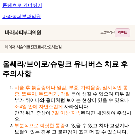
콘텐츠로 건너뛰기
바라봄피부과의원
바라봄피부과의원
로그인
검색
이벤트
레이저·시술
의료진
진료시간
오시는길
울쎄라/브이로/슈링크 유니버스 치료 후
주의사항
시술 후 붉음증이나 열감, 부종, 가려움증, 일시적인 통
증, 뾰루지, 두드러기, 각질
등이 생길 수 있으며 피부 일
부가 튀어나와 흉터처럼 보이는 현상이 있을 수 있으나
3~4일 안에 자연스럽게
사라집니다.
만약 위의 증상이
7일 이상 지속
된다면 내원하여 주십시
오.
부분적으로 찌릿한 통증
이 있을 수 있고 치아 교정기나
보철이 있는 경우 그 불편감이 조금 더 할 수 있습니다.