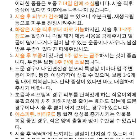
이러한 통증은 보통
7-14일 안에 소실
됩니다. 시술 직후
증상이 없다면 이후에는 나타나지 않습니다.
시술 후 피부가 건조
해질 수 있으니 수분크림, 재생크림
등으로 피부를 진정시켜주세요.
화장은 시술 직후부터 바로 가능
하지만, 시술 후
1~2주
정도
는 필링이나 각질 제거 제품 사용을 금해주시고 얼
굴에 땀이 나거나 열이 날 수 있는 운동이나 사우나, 찜질
방은 부종이 있다면 피해주십시오.
시술 후 부종
이 있다면
1주 정도는 금주
하시는 것이 좋습
니다. 부종은 보통
1주 안에 소실
됩니다.
드문 경우이나 안면신경 분포의 특성상 이마나 입 주변
등에 저림, 통증, 이상감각이 생길 수 있으며, 보통 1~2개
월 내에 회복됩니다. 만약 증상이 있다면 바로 내원하여
주시기 바랍니다.
초음파 리프팅의 경우 피부를 탄력있게 하는 작용이외에
불필요하게 처진 피하지방을 줄이는 효과도 있는데 드문
경우이나 시술 후 뺨이 꺼져 보이는 경우가 있습니다.
아스피린, 비타민E
등 혈전 생성을 증가시키는 약물을
복용 중인 경우, 적은 양의 출혈과 멍이 수반될 수 있습니
다.
시술 후 딱딱하게 느껴지는 결절이 만져질 수 있는데 이