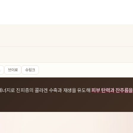
드
브이로
슈링크
에너지로 진피층의 콜라겐 수축과 재생을 유도해
피부 탄력과 잔주름을