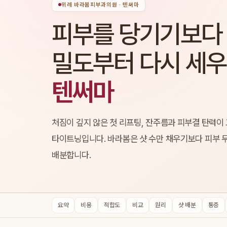
위례 바라봄피부과의원 · 텐써마
피부를 당기기보다
밀도부터 다시 세
텐써마
처짐이 깊지 않은 첫 리프팅, 잔주름과 피부결 탄력이
타이트닝입니다. 바라봄은 샷 수만 채우기보다 피부 
배분합니다.
요약
비용
적합도
비교
원리
샷 배분
통증