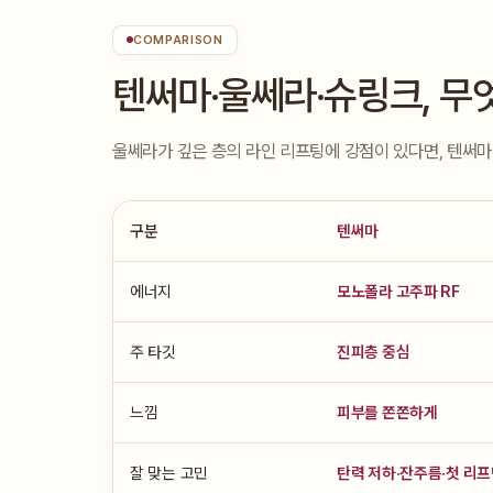
COMPARISON
텐써마·울쎄라·슈링크, 무
울쎄라가 깊은 층의 라인 리프팅에 강점이 있다면, 텐써마
구분
텐써마
에너지
모노폴라 고주파 RF
주 타깃
진피층 중심
느낌
피부를 쫀쫀하게
잘 맞는 고민
탄력 저하·잔주름·첫 리