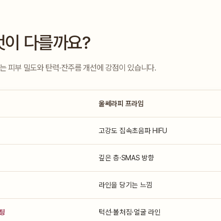
엇이 다를까요?
는 피부 밀도와 탄력·잔주름 개선에 강점이 있습니다.
울쎄라피 프라임
고강도 집속초음파 HIFU
깊은 층·SMAS 방향
라인을 당기는 느낌
프팅
턱선·볼처짐·얼굴 라인