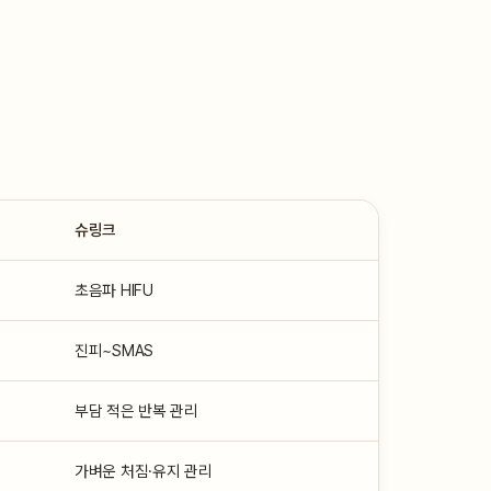
슈링크
초음파 HIFU
진피~SMAS
부담 적은 반복 관리
가벼운 처짐·유지 관리