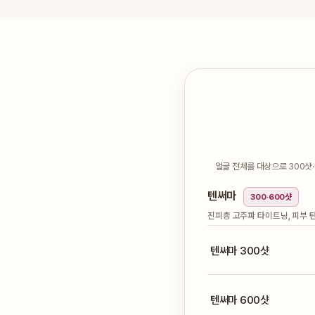
얼굴 전체를 대상으로 300샷·
텐써마
300·600샷
진피층 고주파 타이트닝, 피부 
텐써마 300샷
텐써마 600샷