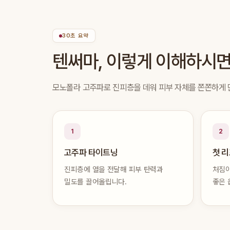
30초 요약
텐써마, 이렇게 이해하시
모노폴라 고주파로 진피층을 데워 피부 자체를 쫀쫀하게
1
2
고주파 타이트닝
첫 
진피층에 열을 전달해 피부 탄력과
처짐이
밀도를 끌어올립니다.
좋은 