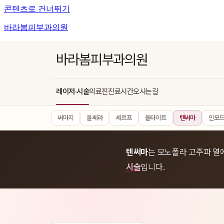
콘텐츠로 건너뛰기
바라봄피부과의원
바라봄피부과의원
레이저·시술
의료진
진료시간
오시는길
써마지
울쎄라
세르프
올타이트
텐써마
인모
텐써마
는 모노폴라 고주파 열
시술
입니다.