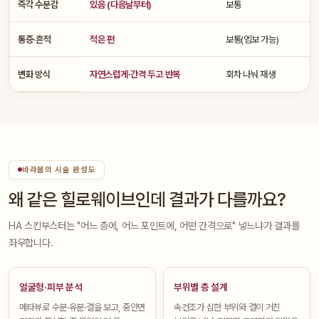
즉각 수분감
있음 (다음날부터)
보통
통증·흔적
적은 편
보통(엠보 가능)
변화 방식
자연스럽게·간격 두고 반복
회차 나눠 재생
바라봄의 시술 완성도
왜 같은 힐로웨이브인데 결과가 다를까요?
HA 스킨부스터는 "어느 층에, 어느 포인트에, 어떤 간격으로" 넣느냐가 결과를
좌우합니다.
얼굴형·피부 분석
부위별 층 설계
메타뷰로 수분·유분·결을 보고, 중안면
속건조가 심한 부위와 결이 거친