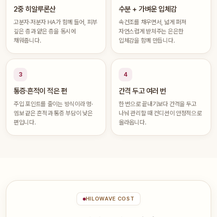
2중 히알루론산
수분 + 가벼운 입체감
고분자·저분자 HA가 함께 들어, 피부
속건조를 채우면서, 넓게 퍼져
깊은 층과 얕은 층을 동시에
자연스럽게 받쳐주는 은은한
채워줍니다.
입체감을 함께 만듭니다.
3
4
통증·흔적이 적은 편
간격 두고 여러 번
주입 포인트를 줄이는 방식이라 멍·
한 번으로 끝내기보다 간격을 두고
엠보 같은 흔적과 통증 부담이 낮은
나눠 관리할 때 컨디션이 안정적으로
편입니다.
올라옵니다.
HILOWAVE COST