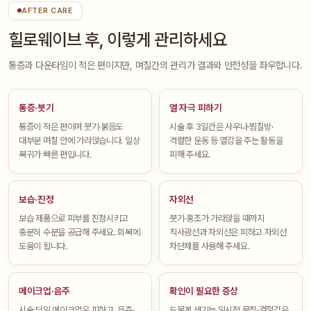
AFTER CARE
힐로웨이브 후, 이렇게 관리하세요
통증과 다운타임이 적은 편이지만, 며칠간의 관리가 결과와 안전성을 좌우합니다.
통증·붓기
열 자극 피하기
통증이 적은 편이며 붓기·붉음도
시술 후 3일간은 사우나·찜질방·
대부분 며칠 안에 가라앉습니다. 일상
격렬한 운동 등 열감을 주는 활동을
복귀가 빠른 편입니다.
피해 주세요.
보습·진정
자외선
보습 제품으로 피부를 진정시키고
붓기·홍조가 가라앉을 때까지
충분히 수분을 공급해 주세요. 회복에
직사광선과 자외선은 피하고 자외선
도움이 됩니다.
차단제를 사용해 주세요.
메이크업·음주
확인이 필요한 증상
시술 당일 메이크업은 피하고, 음주·
드물게 생기는 일시적 뭉침·결절감은