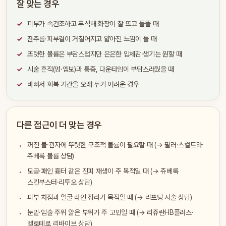
잘 맞는 경우
피부가 속건조하고 푸석해 화장이 잘 뜨고 들뜰 때
잔주름·피부결이 거칠어지고 얇아진 느낌이 들 때
또렷한 볼륨은 부담스럽지만 은은한 입체감·생기는 원할 때
시술 흔적(멍·엠보)과 통증, 다운타임이 부담스러웠을 때
바빠서 회복 기간을 오래 두기 어려운 경우
다른 접근이 더 맞는 경우
꺼진 볼·관자에 뚜렷한 구조적 볼륨이 필요할 때 (→ 필러·스컬트라·
쥬베룩 볼륨 상담)
모공·패인 흉터 같은 진피 재생이 주 목적일 때 (→ 쥬베룩
스킨부스터·리투오 상담)
피부 처짐과 얼굴 라인 정리가 목적일 때 (→ 리프팅 시술 상담)
눈밑·입술 주위 얇은 부위가 주 고민일 때 (→ 리쥬란HB플러스·
벨로테로 리바이브 상담)