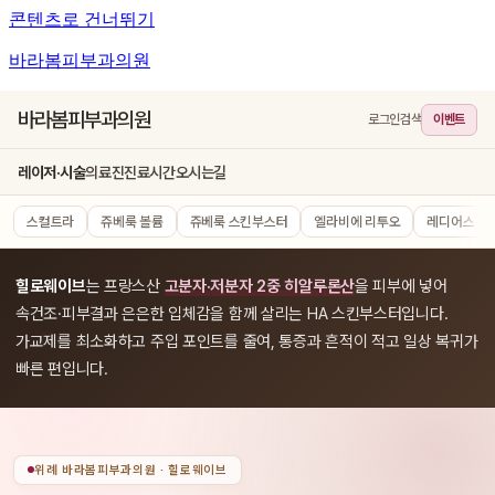
콘텐츠로 건너뛰기
바라봄피부과의원
바라봄피부과의원
로그인
검색
이벤트
레이저·시술
의료진
진료시간
오시는길
스컬트라
쥬베룩 볼륨
쥬베룩 스킨부스터
엘라비에 리투오
레디어스
힐로웨이브
는 프랑스산
고분자·저분자 2중 히알루론산
을 피부에 넣어
속건조·피부결과 은은한 입체감을 함께 살리는 HA 스킨부스터입니다.
가교제를 최소화하고 주입 포인트를 줄여, 통증과 흔적이 적고 일상 복귀가
빠른 편입니다.
위례 바라봄피부과의원 · 힐로웨이브