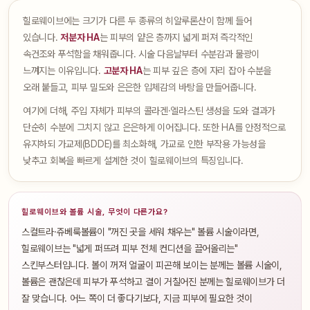
힐로웨이브에는 크기가 다른 두 종류의 히알루론산이 함께 들어
있습니다.
저분자 HA
는 피부의 얕은 층까지 넓게 퍼져 즉각적인
속건조와 푸석함을 채워줍니다. 시술 다음날부터 수분감과 물광이
느껴지는 이유입니다.
고분자 HA
는 피부 깊은 층에 자리 잡아 수분을
오래 붙들고, 피부 밀도와 은은한 입체감의 바탕을 만들어줍니다.
여기에 더해, 주입 자체가 피부의 콜라겐·엘라스틴 생성을 도와 결과가
단순히 수분에 그치지 않고 은은하게 이어집니다. 또한 HA를 안정적으로
유지하되 가교제(BDDE)를 최소화해, 가교로 인한 부작용 가능성을
낮추고 회복을 빠르게 설계한 것이 힐로웨이브의 특징입니다.
힐로웨이브와 볼륨 시술, 무엇이 다른가요?
스컬트라·쥬베룩볼륨이 "꺼진 곳을 세워 채우는" 볼륨 시술이라면,
힐로웨이브는 "넓게 퍼뜨려 피부 전체 컨디션을 끌어올리는"
스킨부스터입니다. 볼이 꺼져 얼굴이 피곤해 보이는 분께는 볼륨 시술이,
볼륨은 괜찮은데 피부가 푸석하고 결이 거칠어진 분께는 힐로웨이브가 더
잘 맞습니다. 어느 쪽이 더 좋다기보다, 지금 피부에 필요한 것이