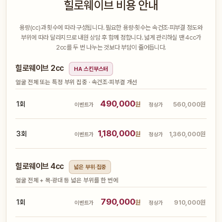
힐로웨이브 비용 안내
용량(cc)과 횟수에 따라 구성됩니다. 필요한 용량·횟수는 속건조·피부결 정도와
부위에 따라 달라지므로 내원 상담 후 함께 정합니다. 넓게 관리하실 땐 4cc가
2cc를 두 번 나누는 것보다 부담이 줄어듭니다.
힐로웨이브 2cc
HA 스킨부스터
얼굴 전체 또는 특정 부위 집중 · 속건조·피부결 개선
490,000
1회
원
560,000원
이벤트가
정상가
1,180,000
3회
원
1,360,000원
이벤트가
정상가
힐로웨이브 4cc
넓은 부위·집중
얼굴 전체 + 목·광대 등 넓은 부위를 한 번에
790,000
1회
원
910,000원
이벤트가
정상가