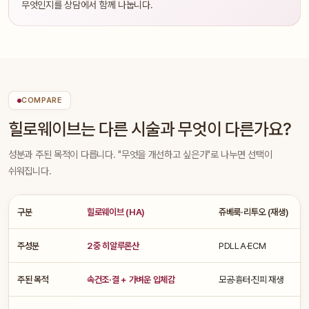
무엇인지를 상담에서 함께 나눕니다.
COMPARE
힐로웨이브는 다른 시술과 무엇이 다른가요?
성분과 주된 목적이 다릅니다. "무엇을 개선하고 싶은가"로 나누면 선택이
쉬워집니다.
구분
힐로웨이브 (HA)
쥬베룩·리투오 (재생)
주성분
2중 히알루론산
PDLLA·ECM
주된 목적
속건조·결 + 가벼운 입체감
모공·흉터·진피 재생