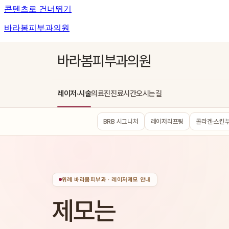
콘텐츠로 건너뛰기
바라봄피부과의원
바라봄피부과의원
레이저·시술
의료진
진료시간
오시는길
BRB 시그니처
레이저리프팅
콜라겐·스킨
위례 바라봄피부과 · 레이저제모 안내
제모는