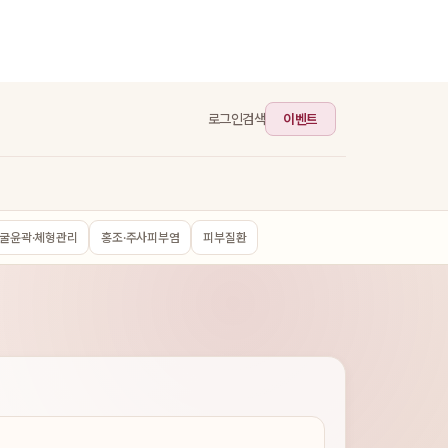
이벤트
로그인
검색
굴윤곽·체형관리
홍조·주사피부염
피부질환
께