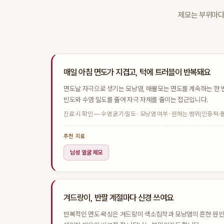
제모는 부위마다
매일 아침 면도가 지겹고, 턱에 트러블이 반복돼요
면도날 자극으로 생기는 모낭염, 매몰모는 면도를 계속하는 한 
빈도와 수염 밀도를 줄여 자극 자체를 줄이는 접근입니다.
진료 시 확인 — 수염 굵기·밀도 · 모낭염 여부 · 원하는 범위(인중·턱·볼
추천 치료
남성 얼굴 제모
겨드랑이, 반팔 계절마다 신경 쓰여요
반복적인 면도·왁싱은 겨드랑이 색소침착과 모낭염의 흔한 원인