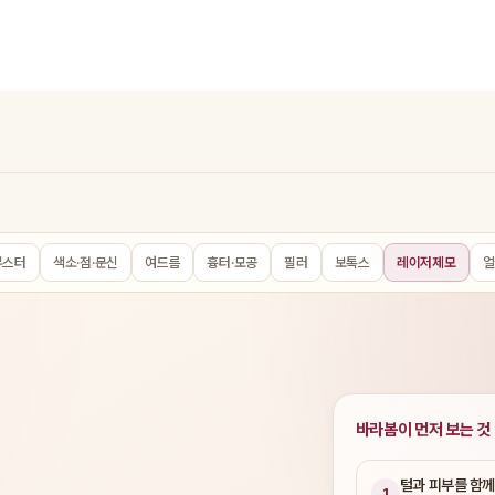
부스터
색소·점·문신
여드름
흉터·모공
필러
보톡스
레이저제모
얼
바라봄이 먼저 보는 것
털과 피부를 함
1