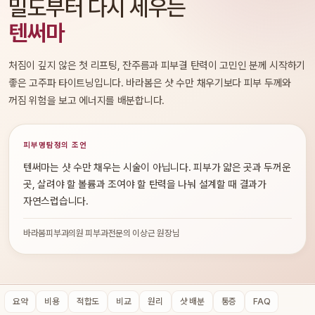
밀도부터 다시 세우는
텐써마
처짐이 깊지 않은 첫 리프팅, 잔주름과 피부결 탄력이 고민인 분께 시작하기
좋은 고주파 타이트닝입니다. 바라봄은 샷 수만 채우기보다 피부 두께와
꺼짐 위험을 보고 에너지를 배분합니다.
피부명탐정의 조언
텐써마는 샷 수만 채우는 시술이 아닙니다. 피부가 얇은 곳과 두꺼운
곳, 살려야 할 볼륨과 조여야 할 탄력을 나눠 설계할 때 결과가
자연스럽습니다.
바라봄피부과의원 피부과전문의 이상근 원장님
요약
비용
적합도
비교
원리
샷 배분
통증
FAQ