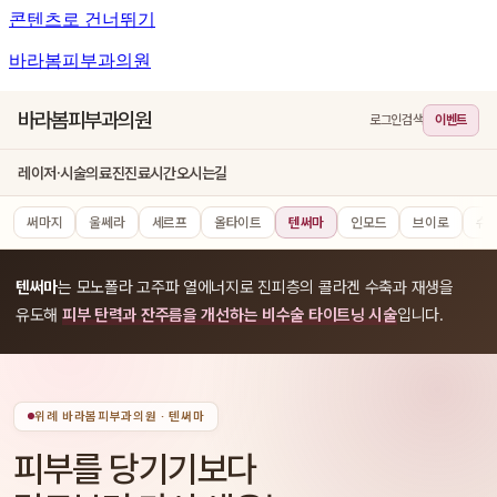
콘텐츠로 건너뛰기
바라봄피부과의원
바라봄피부과의원
로그인
검색
이벤트
레이저·시술
의료진
진료시간
오시는길
써마지
울쎄라
세르프
올타이트
텐써마
인모드
브이로
슈
텐써마
는 모노폴라 고주파 열에너지로 진피층의 콜라겐 수축과 재생을
유도해
피부 탄력과 잔주름을 개선하는 비수술 타이트닝 시술
입니다.
위례 바라봄피부과의원 · 텐써마
피부를 당기기보다