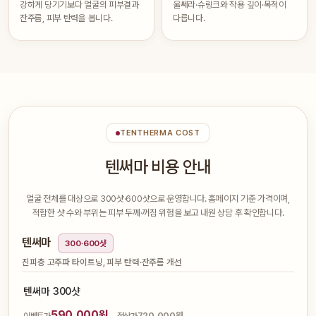
강하게 당기기보다 얼굴의 피부결과
울쎄라·슈링크와 작용 깊이·목적이
잔주름, 피부 탄력을 봅니다.
다릅니다.
TENTHERMA COST
텐써마 비용 안내
얼굴 전체를 대상으로 300샷·600샷으로 운영합니다. 홈페이지 기준 가격이며,
적합한 샷 수와 부위는 피부 두께·꺼짐 위험을 보고 내원 상담 후 확인합니다.
텐써마
300·600샷
진피층 고주파 타이트닝, 피부 탄력·잔주름 개선
텐써마 300샷
590,000원
720,000원
이벤트가
정상가