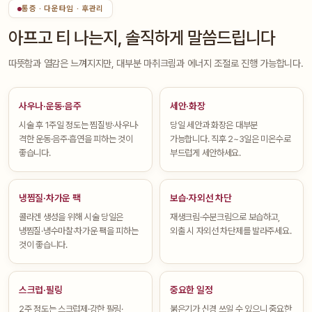
통증 · 다운타임 · 후관리
아프고 티 나는지, 솔직하게 말씀드립니다
따뜻함과 열감은 느껴지지만, 대부분 마취크림과 에너지 조절로 진행 가능합니다.
사우나·운동·음주
세안·화장
시술 후 1주일 정도는 찜질방·사우나·
당일 세안과 화장은 대부분
격한 운동·음주·흡연을 피하는 것이
가능합니다. 직후 2~3일은 미온수로
좋습니다.
부드럽게 세안하세요.
냉찜질·차가운 팩
보습·자외선 차단
콜라겐 생성을 위해 시술 당일은
재생크림·수분크림으로 보습하고,
냉찜질·냉수마찰·차가운 팩을 피하는
외출 시 자외선 차단제를 발라주세요.
것이 좋습니다.
스크럽·필링
중요한 일정
2주 정도는 스크럽제·강한 필링·
붉은기가 신경 쓰일 수 있으니 중요한