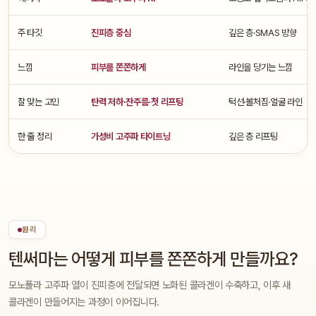
주 타깃
진피층 중심
깊은 층·SMAS 방향
느낌
피부를 쫀쫀하게
라인을 당기는 느낌
잘 맞는 고민
탄력 저하·잔주름·첫 리프팅
턱선·볼처짐·얼굴 라인
한 줄 정리
가성비 고주파 타이트닝
깊은 층 리프팅
원리
텐써마는 어떻게 피부를 쫀쫀하게 만들까요?
모노폴라 고주파 열이 진피층에 전달되면 노화된 콜라겐이 수축하고, 이후 새
콜라겐이 만들어지는 과정이 이어집니다.