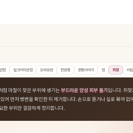
반점
밀크커피반점
오타모반
한관종
편평사마귀
점
쥐젖
비
처럼 마찰이 잦은 부위에 생기는
부드러운 양성 피부 돌기
입니다. 쥐젖
어 먼저 병변을 확인한 뒤 제거합니다. 손으로 뜯거나 실로 묶어 없
필요한 부위만 깔끔하게 정리합니다.