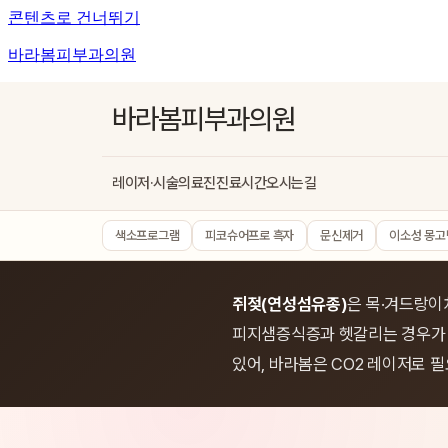
콘텐츠로 건너뛰기
바라봄피부과의원
바라봄피부과의원
레이저·시술
의료진
진료시간
오시는길
색소프로그램
피코슈어프로 흑자
문신제거
이소성 몽고
쥐젖(연성섬유종)
은 목·겨드랑이
피지샘증식증과 헷갈리는 경우가 있
있어, 바라봄은 CO2 레이저로 