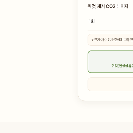
쥐젖 제거 CO2 레이저
1회
※ 크기·개수·위치·깊이에 따라 
쥐젖(연성섬유종