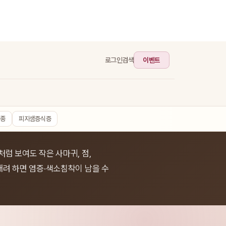
이벤트
로그인
검색
립종
피지샘증식증
처럼 보여도 작은 사마귀, 점,
애려 하면 염증·색소침착이 남을 수