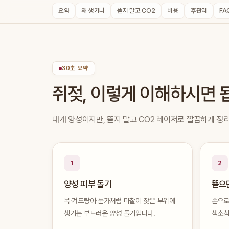
요약
왜 생기나
뜯지 말고 CO2
비용
후관리
FA
30초 요약
쥐젖, 이렇게 이해하시면 
대개 양성이지만, 뜯지 말고 CO2 레이저로 깔끔하게 정
1
2
양성 피부 돌기
뜯으
목·겨드랑이·눈가처럼 마찰이 잦은 부위에
손으로
생기는 부드러운 양성 돌기입니다.
색소침