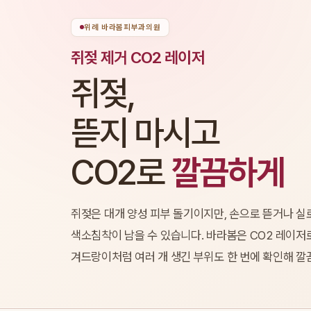
위례 바라봄피부과의원
쥐젖 제거 CO2 레이저
쥐젖,
뜯지 마시고
CO2로
깔끔하게
쥐젖은 대개 양성 피부 돌기이지만, 손으로 뜯거나 실로
색소침착이 남을 수 있습니다. 바라봄은 CO2 레이저로
겨드랑이처럼 여러 개 생긴 부위도 한 번에 확인해 깔