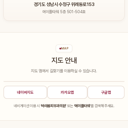
경기도 성남시 수정구 위례동로153
에이플타워 5층 501-504호
MAP
지도 안내
지도 앱에서 길찾기를 이용하실 수 있습니다.
지도 이미지
지도를 누르면 길찾기로 이동합니다
네이버지도
카카오맵
구글맵
네비게이션 이용 시
‘바라봄피부과의원’
또는
‘에이플타워’
를 검색해 주세요.