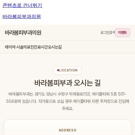
콘텐츠로 건너뛰기
바라봄피부과의원
바라봄피부과의원
로그인
검색
이벤트
레이저·시술
의료진
진료시간
오시는길
LOCATION
바라봄피부과 오시는 길
바라봄피부과는 경기도 성남시 수정구 위례동로153, 에이플타워 5층 501-
504호에 있습니다. 자가용으로 오실 경우 에이플타워 뒤편 주차장으로 진입해
주세요.
ADDRESS