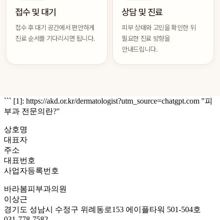
접수 및 대기
상담 및 진료
접수 후 대기 공간에서 편안하게
피부 상태와 고민을 확인한 뒤
진료 순서를 기다리시면 됩니다.
필요한 진료 방향을
안내드립니다.
``` [1]: https://akd.or.kr/dermatologist?utm_source=chatgpt.com "피
부과 전문의란?"
상호명
대표자
주소
대표번호
사업자등록번호
바라봄피부과의원
이상근
경기도 성남시 수정구 위례동로153 에이플타워 501-504호
031-778-7582