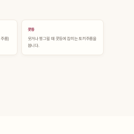
콧등
 주름)
웃거나 찡그릴 때 콧등에 잡히는 토끼주름을
봅니다.