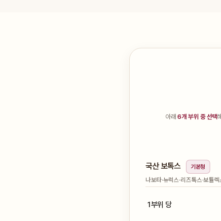
아래
6개 부위 중 선택
국산 보톡스
기본형
나보타·뉴럭스·리즈톡스·보튤렉스 
1부위 당