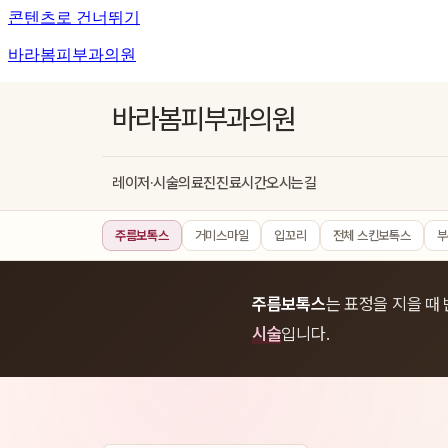
콘텐츠로 건너뛰기
바라봄피부과의원
바라봄피부과의원
레이저·시술
의료진
진료시간
오시는길
주름보톡스
거미스마일
입꼬리
전체 스킨보톡스
부
주름보톡스
는 표정을 지을 때
시술
입니다.