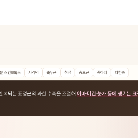
분 스킨보톡스
사각턱
측두근
침샘
승모근
종아리
다한증
 반복되는 표정근의 과한 수축을 조절해
이마·미간·눈가 등에 생기는 