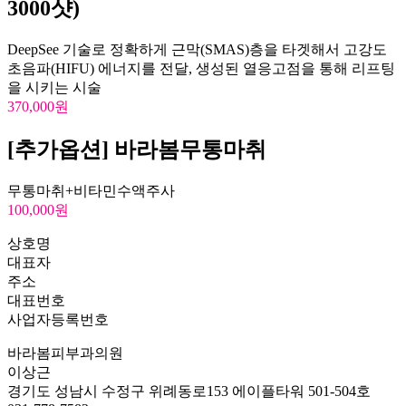
3000샷)
DeepSee 기술로 정확하게 근막(SMAS)층을 타겟해서 고강도
초음파(HIFU) 에너지를 전달, 생성된 열응고점을 통해 리프팅
을 시키는 시술
370,000원
[추가옵션] 바라봄무통마취
무통마취+비타민수액주사
100,000원
상호명
대표자
주소
대표번호
사업자등록번호
바라봄피부과의원
이상근
경기도 성남시 수정구 위례동로153 에이플타워 501-504호