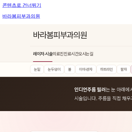
콘텐츠로 건너뛰기
바라봄피부과의원
바라봄피부과의원
레이저·시술
의료진
진료시간
오시는길
눈밑
눈두덩이
볼
이마·관자
하트라인
팔자
인디언주름 필러
는 눈 아래에
시술입니다. 주름을 직접 채우