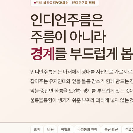
위례 바라봄피부과의원 · 인디언주름 필러
인디언주름은
주름이 아니라
경계
를 부드럽게 
인디언주름은 눈 아래에서 광대를 사선으로 가로지르는
잡아주는 유지인대와 앞볼 볼륨 감소가 함께 만드는 경
앞볼·중안면 볼륨을 보완해 경계를 부드럽게 잇는 것이
울퉁불퉁함이 생기기 쉬운 부위라 과하게 넣지 않는 
요약
비용
적합도
바라봄의 관점
국산·외산
주름