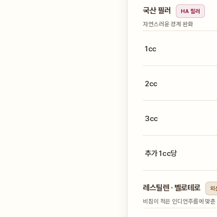
국산 필러
HA 필러
자연스러운 경계 완화
1cc
2cc
3cc
추가 1cc당
레스틸렌 · 벨로테로
외
비침이 적은 인디언주름에 맞춘