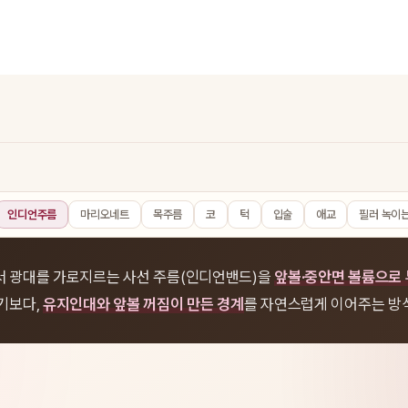
인디언주름
마리오네트
목주름
코
턱
입술
애교
필러 녹이
서 광대를 가로지르는 사선 주름(인디언밴드)을
앞볼·중안면 볼륨으로
기보다,
유지인대와 앞볼 꺼짐이 만든 경계
를 자연스럽게 이어주는 방