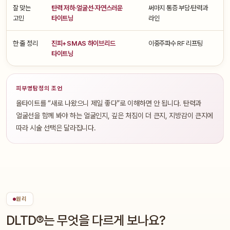
잘 맞는
탄력 저하·얼굴선·자연스러운
써마지 통증 부담·탄력과
턱
고민
타이트닝
라인
처
한 줄 정리
진피+SMAS 하이브리드
이중주파수 RF 리프팅
깊
타이트닝
피부명탐정의 조언
올타이트를 “새로 나왔으니 제일 좋다”로 이해하면 안 됩니다. 탄력과
얼굴선을 함께 봐야 하는 얼굴인지, 깊은 처짐이 더 큰지, 지방감이 큰지에
따라 시술 선택은 달라집니다.
원리
DLTD®는 무엇을 다르게 보나요?