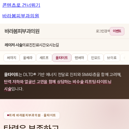
콘텐츠로 건너뛰기
바라봄피부과의원
바라봄피부과의원
로그인
검색
이벤트
레이저·시술
의료진
진료시간
오시는길
써마지
울쎄라
세르프
올타이트
텐써마
인모드
브이로
슈
올타이트
는 DLTD® 기반 에너지 전달로 진피와 SMAS층을 함께 고려해,
탄력 저하와 얼굴선 고민을 함께 상담하는 비수술 리프팅·타이트닝
시술
입니다.
위례 바라봄피부과의원 · 올타이트
탄력은 부족하고