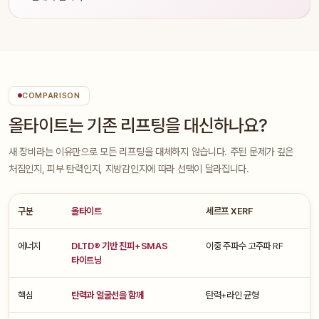
COMPARISON
올타이트는 기존 리프팅을 대신하나요?
새 장비라는 이유만으로 모든 리프팅을 대체하지 않습니다. 주된 문제가 깊은
처짐인지, 피부 탄력인지, 지방감인지에 따라 선택이 달라집니다.
구분
올타이트
세르프 XERF
울
에너지
DLTD® 기반 진피+SMAS
이중 주파수 고주파 RF
고
타이트닝
H
핵심
탄력과 얼굴선을 함께
탄력+라인 균형
깊