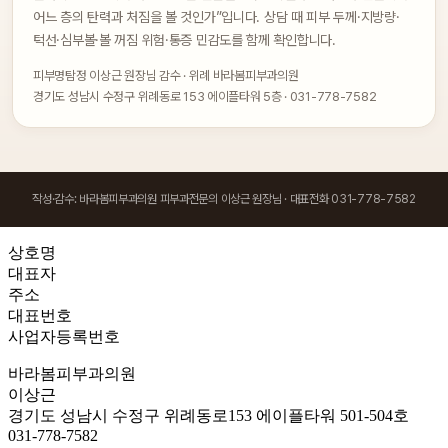
어느 층의 탄력과 처짐을 볼 것인가”입니다. 상담 때 피부 두께·지방량·
턱선·심부볼·볼 꺼짐 위험·통증 민감도를 함께 확인합니다.
피부명탐정 이상근 원장님 감수 · 위례 바라봄피부과의원
경기도 성남시 수정구 위례동로 153 에이플타워 5층 · 031-778-7582
작성·감수: 바라봄피부과의원 피부과전문의 이상근 원장님 · 대표전화 031-778-7582
상호명
대표자
주소
대표번호
사업자등록번호
바라봄피부과의원
이상근
경기도 성남시 수정구 위례동로153 에이플타워 501-504호
031-778-7582