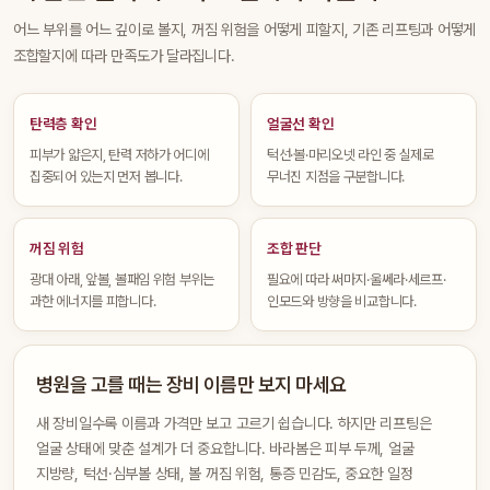
어느 부위를 어느 깊이로 볼지, 꺼짐 위험을 어떻게 피할지, 기존 리프팅과 어떻게
조합할지에 따라 만족도가 달라집니다.
탄력층 확인
얼굴선 확인
피부가 얇은지, 탄력 저하가 어디에
턱선·볼·마리오넷 라인 중 실제로
집중되어 있는지 먼저 봅니다.
무너진 지점을 구분합니다.
꺼짐 위험
조합 판단
광대 아래, 앞볼, 볼패임 위험 부위는
필요에 따라 써마지·울쎄라·세르프·
과한 에너지를 피합니다.
인모드와 방향을 비교합니다.
병원을 고를 때는 장비 이름만 보지 마세요
새 장비일수록 이름과 가격만 보고 고르기 쉽습니다. 하지만 리프팅은
얼굴 상태에 맞춘 설계가 더 중요합니다. 바라봄은 피부 두께, 얼굴
지방량, 턱선·심부볼 상태, 볼 꺼짐 위험, 통증 민감도, 중요한 일정