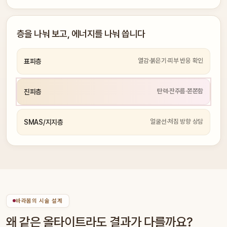
층을 나눠 보고, 에너지를 나눠 씁니다
열감·붉은기·피부 반응 확인
표피층
탄력·잔주름·쫀쫀함
진피층
얼굴선·처짐 방향 상담
SMAS/지지층
바라봄의 시술 설계
왜 같은 올타이트라도 결과가 다를까요?