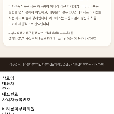
피지샘증식증은 짜는 여드름이 아니라 커진 피지샘입니다. 바라봄은
병변을 먼저 정확히 확인하고, 대부분의 경우 CO2 레이저로 피지샘을
직접 파괴·배출해 정리합니다. 아그네스는 다운타임과 병변 위치를
고려해 제한적으로 선택합니다.
피부명탐정 이상근 원장 감수 · 위례 바라봄피부과의원
경기도 성남시 수정구 위례동로 153 에이플타워 5층 · 031-778-7582
작성·감수: 바라봄피부과의원 피부과전문의 이상근 원장 · 대표전화 031-778-7582
상호명
대표자
주소
대표번호
사업자등록번호
바라봄피부과의원