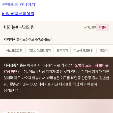
콘텐츠로 건너뛰기
바라봄피부과의원
바라봄피부과의원
로그인
검색
이벤트
레이저·시술
의료진
진료시간
오시는길
색소프로그램
피코슈어프로 흑자
문신제거
이소성 몽고반점
밀크커피반
피지샘증식증
은 피지샘이 비정상적으로 커지면서
노랗게 도드라져 보이는
양성 병변
입니다. 여드름처럼 피지가 고인 것이 아니라 피지샘 자체가 커진
것이라 짜도 나오지 않습니다. 바라봄은 여드름·비립종·한관종 등과 감별한
뒤, 대부분의 경우 CO2 레이저로 커진 피지샘을 직접 파괴·배출해
정리합니다.