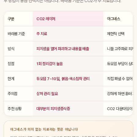
두 방법이 동급 선택지는 아닙니다. 바라봄 기준은 CO2가 주 치료입니다.
구분
CO2 레이저
아그네스
바라봄 기준
주 치료
제한적 선택
방식
피지샘을 열어 파괴하고 내용물 배출
니들 고주파로 피지샘
장점
1회 정리감이 높음
듀오덤 부담이 상대
한계
듀오덤 7~10일, 붉음·색소침착 관리
직접 짜낼 수 없어 1
주의점
상처 관리 필요
강하게 하면 흉터 가
추천 상황
대부분의 피지샘증식증
CO2 다운타임이 부
아그네스가 의미 없는 치료라는 뜻은 아닙니다