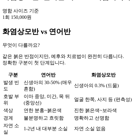
명함 사이즈 기준
1회 150,000원
화염상모반 vs 연어반
무엇이 다를까요?
같은 붉은 반점이지만, 예후와 치료법이 완전히 다릅니다.
정확한 구분이 첫 단계입니다.
구분
연어반
화염상모반
발생 빈
신생아의 30-50% (매우
신생아의 0.3% (드묾)
도
흔함)
호발 부
이마 중앙, 미간, 목 뒤
얼굴 한쪽, 사지 등 (편측성)
위
(중앙선)
색상
연한 분홍~붉은색
진한 붉은색~보라색
경계
불분명하고 흐릿함
명확하고 선명함
자연 소
1-2년 내 대부분 소실
자연 소실 없음
실