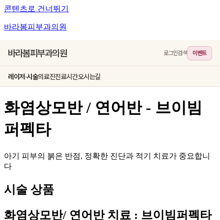
콘텐츠로 건너뛰기
바라봄피부과의원
바라봄피부과의원
로그인
검색
이벤트
레이저·시술
의료진
진료시간
오시는길
화염상모반 / 연어반 - 브이빔
퍼펙타
아기 피부의 붉은 반점, 정확한 진단과 적기 치료가 중요합니
다
시술 상품
화염상모반/ 연어반 치료 : 브이빔퍼펙타​