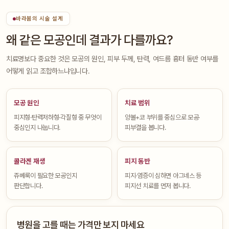
바라봄의 시술 설계
왜 같은 모공인데 결과가 다를까요?
치료명보다 중요한 것은 모공의 원인, 피부 두께, 탄력, 여드름 흉터 동반 여부를
어떻게 읽고 조합하느냐입니다.
모공 원인
치료 범위
피지형·탄력저하형·각질형 중 무엇이
양볼+코 부위를 중심으로 모공·
중심인지 나눕니다.
피부결을 봅니다.
콜라겐 재생
피지 동반
쥬베룩이 필요한 모공인지
피지·염증이 심하면 아그네스 등
판단합니다.
피지선 치료를 먼저 봅니다.
병원을 고를 때는 가격만 보지 마세요