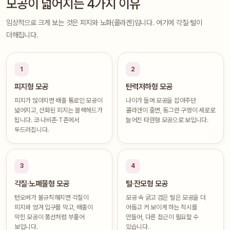
모공이 넓어지는 4가지 이유
임상적으로 크게 보는 것은 피지와 노화(콜라겐)입니다. 여기에 각질·털이
더해집니다.
1
2
피지형 모공
탄력저하형 모공
피지가 많아지면 배출 통로인 모공이
나이가 들며 모공을 잡아주던
넓어지고, 산화된 피지는 블랙헤드가
콜라겐이 줄면, 동그란 구멍이 세로로
됩니다. 코·나비존·T존에서
늘어진 타원형 모공으로 보입니다.
두드러집니다.
3
4
각질·노폐물형 모공
털·잔모형 모공
턴오버가 불규칙해지면 각질이
모공 속 굵고 검은 털은 모공을 더
피지와 엉겨 입구를 막고, 배출이
어둡고 커 보이게 하는 착시를
막힌 모공이 풍선처럼 부풀어
만들어, 다른 접근이 필요할 수
보입니다.
있습니다.