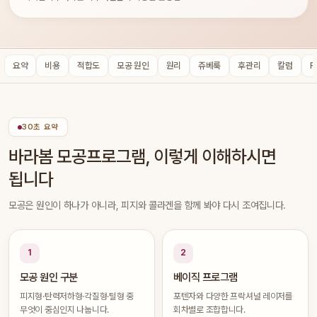
요약
비용
적합도
모공 원인
원리
쥬베룩
후관리
칼럼
F
30초 요약
바라봄 모공프로그램, 이렇게 이해하시면
됩니다
모공은 원인이 하나가 아니라, 피지와 콜라겐을 함께 봐야 다시 조여집니다.
1
2
모공 원인 구분
베이직 프로그램
피지형·탄력저하형·각질형·털형 중
포텐자와 다양한 프락셔널 레이저를
무엇이 중심인지 나눕니다.
회차별로 조합합니다.