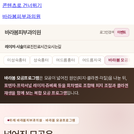
콘텐츠로 건너뛰기
바라봄피부과의원
바라봄피부과의원
로그인
검색
이벤트
레이저·시술
의료진
진료시간
오시는길
미성숙흉터
성숙흉터
여드름흉터
여드름자국
바라봄 모공프
바라봄 모공프로그램
은 모공이 넓어진 원인(피지·콜라겐·각질)을 나눈 뒤,
포텐자·프락셔널 레이저·쥬베룩 등을 회차별로 조합해 피지 조절과 콜라겐
재생을 함께 보는 복합 모공 프로그램
입니다.
위례 바라봄피부과의원 · 바라봄 모공프로그램