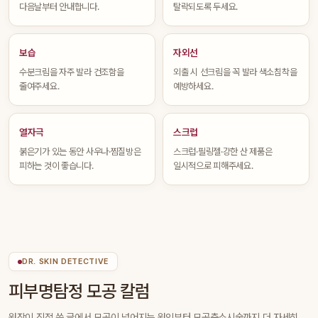
다음날부터 안내합니다.
탈락되도록 두세요.
보습
자외선
수분크림을 자주 발라 건조함을
외출 시 선크림을 꼭 발라 색소침착을
줄여주세요.
예방하세요.
열자극
스크럽
붉은기가 있는 동안 사우나·찜질방은
스크럽·필링젤·강한 산 제품은
피하는 것이 좋습니다.
일시적으로 피해주세요.
DR. SKIN DETECTIVE
피부명탐정 모공 칼럼
원장이 직접 쓴 글에서 모공이 넓어지는 원인부터 모공축소시술까지 더 자세히