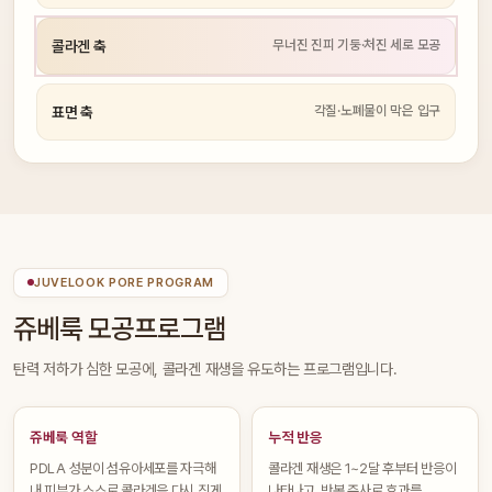
무너진 진피 기둥·처진 세로 모공
콜라겐 축
각질·노폐물이 막은 입구
표면 축
JUVELOOK PORE PROGRAM
쥬베룩 모공프로그램
탄력 저하가 심한 모공에, 콜라겐 재생을 유도하는 프로그램입니다.
쥬베룩 역할
누적 반응
PDLA 성분이 섬유아세포를 자극해
콜라겐 재생은 1~2달 후부터 반응이
내 피부가 스스로 콜라겐을 다시 짓게
나타나고, 반복 주사로 효과를