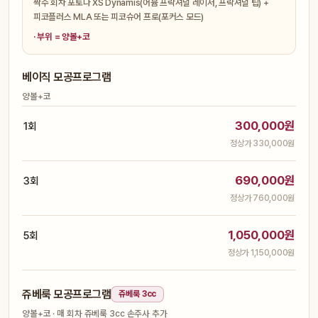
짝수 회차 포토나 XS Dynamis(어븀 프락셔널 레이저, 프락셔널 팁) +
피코플러스 MLA 또는 피코슈어 프로(포커스 모드)
· 부위 = 양볼+코
베이직 모공프로그램
양볼+코
300,000원
1회
정상가 330,000원
690,000원
3회
정상가 760,000원
1,050,000원
5회
정상가 1,150,000원
쥬베룩 모공프로그램
쥬베룩 3cc
양볼+코 · 매 회차 쥬베룩 3cc 손주사 추가