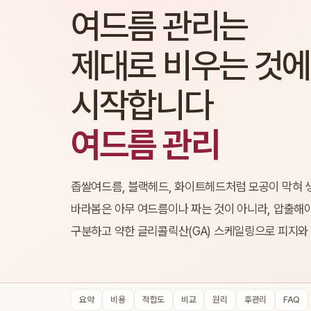
여드름 관리는
제대로 비우는 것
시작합니다
여드름 관리
좁쌀여드름, 블랙헤드, 화이트헤드처럼 모공이 막혀 
바라봄은 아무 여드름이나 짜는 것이 아니라, 압출해야
구분하고 약한 글리콜릭산(GA) 스케일링으로 피지와
요약
비용
적합도
비교
원리
후관리
FAQ