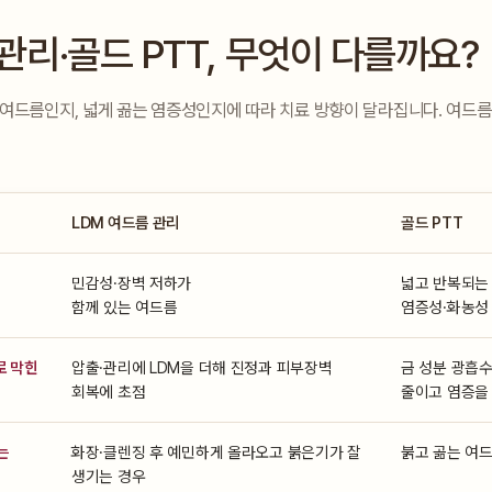
관리·골드 PTT, 무엇이 다를까요?
 여드름인지, 넓게 곪는 염증성인지에 따라 치료 방향이 달라집니다. 여드름
LDM 여드름 관리
골드 PTT
민감성·장벽 저하가
넓고 반복되는
함께 있는 여드름
염증성·화농성
로 막힌
압출·관리에 LDM을 더해 진정과 피부장벽
금 성분 광흡
회복에 초점
줄이고 염증을
는
화장·클렌징 후 예민하게 올라오고 붉은기가 잘
붉고 곪는 여
생기는 경우