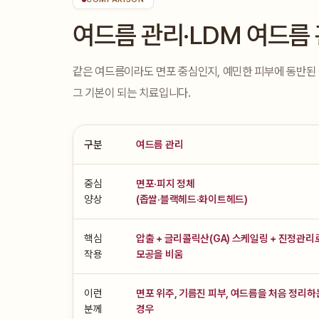
여드름 관리·LDM 여드름 
같은 여드름이라도 면포 중심인지, 예민한 피부에 동반된
그 기본이 되는 치료입니다.
구분
여드름 관리
중심
면포·피지 정체
양상
(좁쌀·블랙헤드·화이트헤드)
핵심
압출 + 글리콜릭산(GA) 스케일링 + 진정관리
작용
모공을 비움
이런
면포 위주, 기름진 피부, 여드름을 처음 정리하
분께
경우