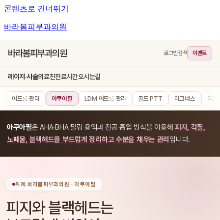
콘텐츠로 건너뛰기
바라봄피부과의원
바라봄피부과의원
로그인
검색
이벤트
레이저·시술
의료진
진료시간
오시는길
여드름 관리
아쿠아필
LDM 여드름 관리
골드 PTT
아그네스
여드
아쿠아필
은 AHA·BHA 필링 용액과 진공 흡입 방식을 이용해
피지, 각질,
노폐물, 블랙헤드를 부드럽게 정리하고 수분을 채우는 관리
입니다.
위례 바라봄피부과의원 · 아쿠아필
피지와 블랙헤드는