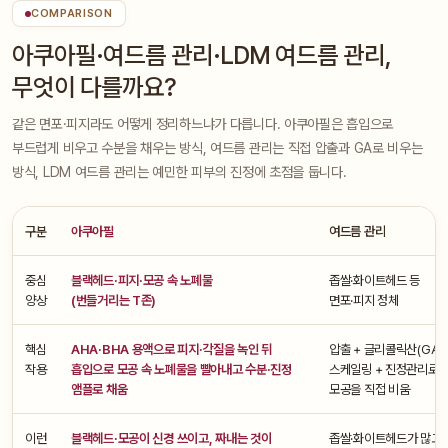
COMPARISON
아쿠아필·여드름 관리·LDM 여드름 관리,
무엇이 다를까요?
같은 면포·피지라도 어떻게 정리하느냐가 다릅니다. 아쿠아필은 흡입으로
부드럽게 비우고 수분을 채우는 방식, 여드름 관리는 직접 압출과 GA로 비우는
방식, LDM 여드름 관리는 예민한 피부의 진정에 초점을 둡니다.
구분
아쿠아필
여드름 관리
중심
블랙헤드·피지·모공 속 노폐물
좁쌀·화이트헤드 등
양상
(번들거리는 T존)
면포·피지 정체
핵심
AHA·BHA 용액으로 피지·각질을 녹인 뒤
압출 + 글리콜릭산(GA)
작용
흡입으로 모공 속 노폐물을 빨아내고 수분·진정
스케일링 + 진정관리로 
앰플로 채움
모공을 직접 비움
이런
블랙헤드·모공이 신경 쓰이고, 짜내는 것이
좁쌀·화이트헤드가 많고 