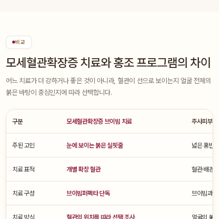
비교
모세혈관확장증 치료와 홍조 프로그램의 차이
어느 치료가 더 강하거나 좋은 것이 아니라, 혈관이 선으로 보이는지 얼굴 전체의
붉은 바탕이 중심인지에 따라 선택합니다.
구분
모세혈관확장증 브이빔 치료
주사피부염
주된 고민
눈에 보이는 붉은 실핏줄
넓은 홍반과
치료 표적
개별 확장 혈관
혈관·배경 
치료 구성
브이빔퍼펙타 단독
브이빔과 저
치료 방식
혈관의 위치를 따라 선택 조사
얼굴의 붉은