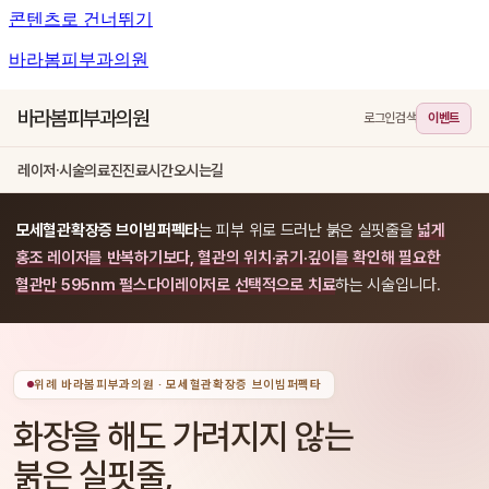
콘텐츠로 건너뛰기
바라봄피부과의원
바라봄피부과의원
로그인
검색
이벤트
레이저·시술
의료진
진료시간
오시는길
모세혈관확장증 브이빔퍼펙타
는 피부 위로 드러난 붉은 실핏줄을
넓게
홍조 레이저를 반복하기보다, 혈관의 위치·굵기·깊이를 확인해 필요한
혈관만 595nm 펄스다이레이저로 선택적으로 치료
하는 시술입니다.
위례 바라봄피부과의원 · 모세혈관확장증 브이빔퍼펙타
화장을 해도 가려지지 않는
붉은 실핏줄,