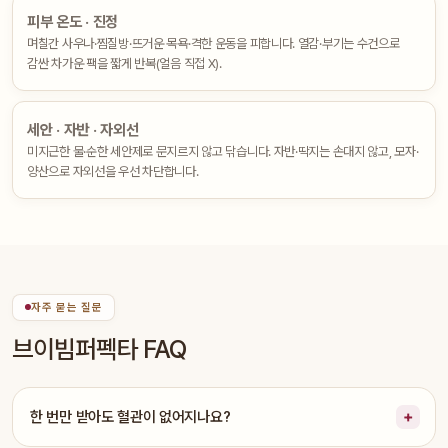
피부 온도 · 진정
며칠간 사우나·찜질방·뜨거운 목욕·격한 운동을 피합니다. 열감·부기는 수건으로
감싼 차가운 팩을 짧게 반복(얼음 직접 X).
세안 · 자반 · 자외선
미지근한 물·순한 세안제로 문지르지 않고 닦습니다. 자반·딱지는 손대지 않고, 모자·
양산으로 자외선을 우선 차단합니다.
자주 묻는 질문
브이빔퍼펙타 FAQ
한 번만 받아도 혈관이 없어지나요?