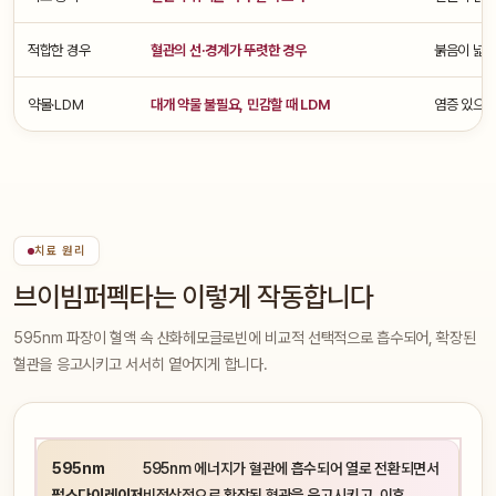
적합한 경우
혈관의 선·경계가 뚜렷한 경우
붉음이 넓고
약물·LDM
대개 약물 불필요, 민감할 때 LDM
염증 있으면 
치료 원리
브이빔퍼펙타는 이렇게 작동합니다
595nm 파장이 혈액 속 산화헤모글로빈에 비교적 선택적으로 흡수되어, 확장된
혈관을 응고시키고 서서히 옅어지게 합니다.
595nm
595nm 에너지가 혈관에 흡수되어 열로 전환되면서
펄스다이레이저
비정상적으로 확장된 혈관을 응고시키고, 이후