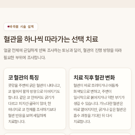
바라봄 시술 설계
혈관을 하나씩 따라가는 선택 치료
얼굴 전체에 균일하게 반복 조사하는 토닝과 달리, 혈관의 진행 방향을 따라
필요한 부위에 조사합니다.
코 혈관의 특징
치료 직후 혈관 변화
콧망울 주변에 굵은 혈관이 나타나고,
혈관이 바로 흐려지거나 어둡게·
코 옆에서 팔자 방향으로 이어지기도
회색빛으로 변하고, 주변이
합니다. 같은 코 안에서도 굵기가
일시적으로 붉어지거나 약한 부기가
다르고 피지선·굴곡이 많아, 한
생길 수 있습니다. 가느다란 혈관은
에너지로 코 전체를 조사하기보다
바로 옅어지지만, 굵거나 깊은 혈관은
혈관 반응을 보며 세밀하게
흡수 과정을 기다린 뒤 다시
치료합니다.
치료합니다.