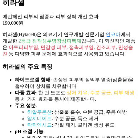
히라셀
예민해진 피부의 염증과 피부 장벽 개선 효과
190,000원
히라셀(Hylacell)은 의료기기 연구개발 전문기업
인코아
에서
개발한
2등급 점착성투명창상피복재
입니다. 이 혁신적인 제품
은
아토피피부염, 민감성 피부, 접촉피부염, 건조피부, 만성습
진
등 다양한 피부 문제에 효과적으로 사용되고 있습니다.
히라셀의 주요 특징
하이드로겔 형태
: 손상된 피부의 점막부 염증(삼출물)을
흡수하여 상처를 치유합니다.
다중 효과
: 한 번 도포로
상처 치유, 수분 공급, 피부 재생
등 세 가지 효과를 동시에 제공합니다.
주요 성분
:
히알루론산
: 삼출물 흡수, 수분 공급, 주름 예방
알지네이트
: 수분 공급, 독소 제거
락틱엑시드
: 각질 제거, 콜라겐 생성 유도
pH 조절 기능
:
바깥쪽 피부: pH 4.7의 하이드로겔 보호막으로 수