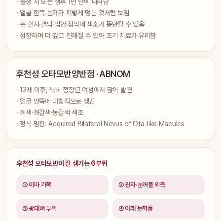
· 출생 시 또는 생후 1년 안에 나타남
· 얼굴 한쪽 눈가가 퍼렇게 멍든 것처럼 보임
· 눈 흰자·결막·입안 점막에 색소가 동반될 수 있음
· 성장하며 더 깊고 진해질 수 있어 조기 치료가 유리함
후천성 오타모반양반점 · ABNOM
· 13세 이후, 특히 청장년 여성에서 많이 발견
· 얼굴 양쪽에 대칭적으로 생김
· 회색·회갈색·농갈색 색조
· 정식 명칭: Acquired Bilateral Nevus of Ota-like Macules
후천성 오타모반이 잘 생기는 6부위
① 이마 가쪽
② 관자·눈꺼풀 외측
③ 광대뼈 부위
④ 아래 눈꺼풀