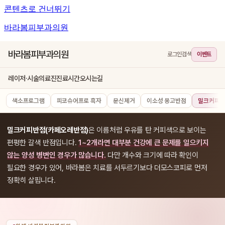
콘텐츠로 건너뛰기
바라봄피부과의원
바라봄피부과의원
로그인
검색
이벤트
레이저·시술
의료진
진료시간
오시는길
색소프로그램
피코슈어프로 흑자
문신제거
이소성 몽고반점
밀크커피반
밀크커피반점(카페오레반점)
은 이름처럼 우유를 탄 커피색으로 보이는
편평한 갈색 반점입니다.
1~2개라면 대부분 건강에 큰 문제를 일으키지
않는 양성 병변인 경우가 많습니다.
다만 개수와 크기에 따라 확인이
필요한 경우가 있어, 바라봄은 치료를 서두르기보다 더모스코피로 먼저
정확히 살핍니다.