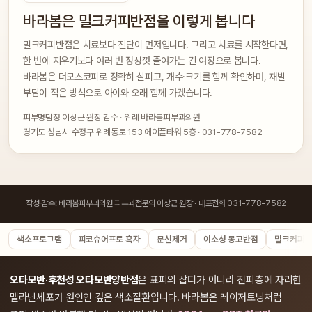
바라봄은 밀크커피반점을 이렇게 봅니다
밀크커피반점은 치료보다 진단이 먼저입니다. 그리고 치료를 시작한다면,
한 번에 지우기보다 여러 번 정성껏 줄여가는 긴 여정으로 봅니다.
바라봄은 더모스코피로 정확히 살피고, 개수·크기를 함께 확인하며, 재발
부담이 적은 방식으로 아이와 오래 함께 가겠습니다.
피부명탐정 이상근 원장 감수 · 위례 바라봄피부과의원
경기도 성남시 수정구 위례동로 153 에이플타워 5층 · 031-778-7582
작성·감수: 바라봄피부과의원 피부과전문의 이상근 원장 · 대표전화 031-778-7582
색소프로그램
피코슈어프로 흑자
문신제거
이소성 몽고반점
밀크커피반
오타모반·후천성 오타모반양반점
은 표피의 잡티가 아니라 진피층에 자리한
멜라닌세포가 원인인 깊은 색소질환입니다. 바라봄은 레이저토닝처럼