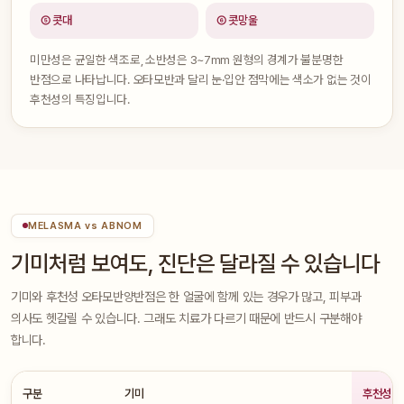
⑤ 콧대
⑥ 콧망울
미만성은 균일한 색조로, 소반성은 3~7mm 원형의 경계가 불분명한
반점으로 나타납니다. 오타모반과 달리 눈·입안 점막에는 색소가 없는 것이
후천성의 특징입니다.
MELASMA vs ABNOM
기미처럼 보여도, 진단은 달라질 수 있습니다
기미와 후천성 오타모반양반점은 한 얼굴에 함께 있는 경우가 많고, 피부과
의사도 헷갈릴 수 있습니다. 그래도 치료가 다르기 때문에 반드시 구분해야
합니다.
구분
기미
후천성 