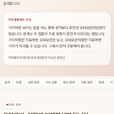
설계합니다.
피부명탐정의 조언
기미처럼 보이는 얼굴 색소 중에 생각보다 후천성 오타모반양반점이
많습니다. 문제는 두 질환의 치료 방향이 완전히 다르다는 점입니다.
기미처럼만 치료하면 오타모반은 남고, 오타모반처럼만 치료하면
기미가 자극될 수 있습니다. 그래서 먼저 구분해야 합니다.
바라봄피부과의원 피부과전문의 이상근 원장님
요약
비용
선천·후천
기미 감별
토닝 한계
치료 설계
경과
아
30초 요약