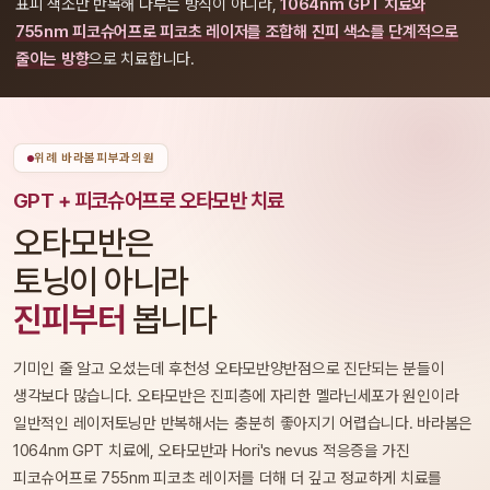
표피 색소만 반복해 다루는 방식이 아니라,
1064nm GPT 치료와
755nm 피코슈어프로 피코초 레이저를 조합해 진피 색소를 단계적으로
줄이는 방향
으로 치료합니다.
위례 바라봄피부과의원
GPT + 피코슈어프로 오타모반 치료
오타모반은
토닝이 아니라
진피부터
봅니다
기미인 줄 알고 오셨는데 후천성 오타모반양반점으로 진단되는 분들이
생각보다 많습니다. 오타모반은 진피층에 자리한 멜라닌세포가 원인이라
일반적인 레이저토닝만 반복해서는 충분히 좋아지기 어렵습니다. 바라봄은
1064nm GPT 치료에, 오타모반과 Hori's nevus 적응증을 가진
피코슈어프로 755nm 피코초 레이저를 더해 더 깊고 정교하게 치료를