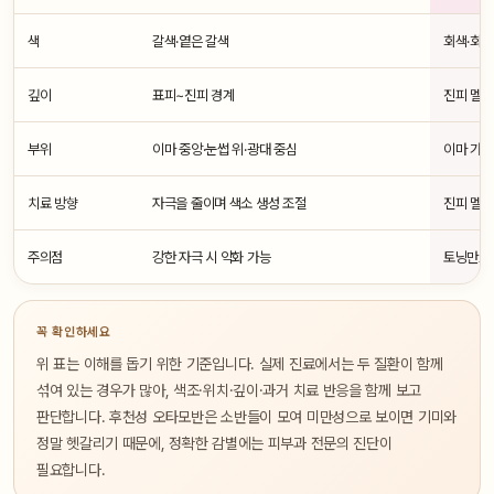
색
갈색·옅은 갈색
회색·회갈
깊이
표피~진피 경계
진피 멜
부위
이마 중앙·눈썹 위·광대 중심
이마 가쪽
치료 방향
자극을 줄이며 색소 생성 조절
진피 멜
주의점
강한 자극 시 악화 가능
토닝만으론
꼭 확인하세요
위 표는 이해를 돕기 위한 기준입니다. 실제 진료에서는 두 질환이 함께
섞여 있는 경우가 많아, 색조·위치·깊이·과거 치료 반응을 함께 보고
판단합니다. 후천성 오타모반은 소반들이 모여 미만성으로 보이면 기미와
정말 헷갈리기 때문에, 정확한 감별에는 피부과 전문의 진단이
필요합니다.