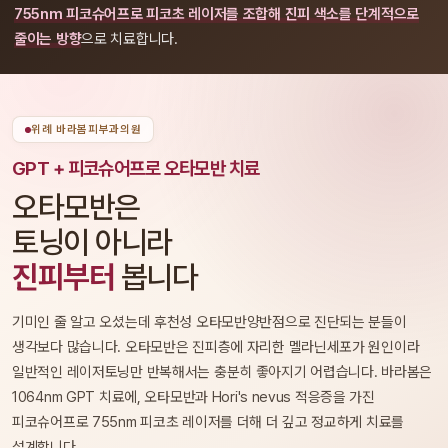
755nm 피코슈어프로 피코초 레이저를 조합해 진피 색소를 단계적으로
줄이는 방향
으로 치료합니다.
위례 바라봄피부과의원
GPT + 피코슈어프로 오타모반 치료
오타모반은
토닝이 아니라
진피부터
봅니다
기미인 줄 알고 오셨는데 후천성 오타모반양반점으로 진단되는 분들이
생각보다 많습니다. 오타모반은 진피층에 자리한 멜라닌세포가 원인이라
일반적인 레이저토닝만 반복해서는 충분히 좋아지기 어렵습니다. 바라봄은
1064nm GPT 치료에, 오타모반과 Hori's nevus 적응증을 가진
피코슈어프로 755nm 피코초 레이저를 더해 더 깊고 정교하게 치료를
설계합니다.