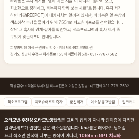
바라봄은 흑자 제거를 “빨리 떼는 시술”이 아니라 “정확히 보고,
최소한으로 정리하고, 회복까지 함께 보는 치료”로 봅니다. 흑자 제거
하면 리팟(REEPOT)이 대명사처럼 알려져 있지만, 바라봄은 열 손상과
색소침착 부담을 줄이기 위해 755nm 피코슈어프로를 선택했습니다.
상담 때 흑자의 경계·깊이를 확인하고, 색소프로그램과 흑자 제거 중
무엇이 맞는지부터 안내합니다.
피부명탐정 이상근 원장님 감수 · 위례 바라봄피부과의원
경기도 성남시 수정구 위례동로 153 에이플타워 5층 · 031-778-7582
작성·감수: 바라봄피부과의원 피부과전문의 이상근 원장님 · 대표전화 031-778-7582
색소프로그램
피코슈어프로 흑자
문신제거
이소성 몽고반점
밀크커피반
오타모반·후천성 오타모반양반점
은 표피의 잡티가 아니라 진피층에 자리한
멜라닌세포가 원인인 깊은 색소질환입니다. 바라봄은 레이저토닝처럼
표피 색소만 반복해 다루는 방식이 아니라,
1064nm GPT 치료와