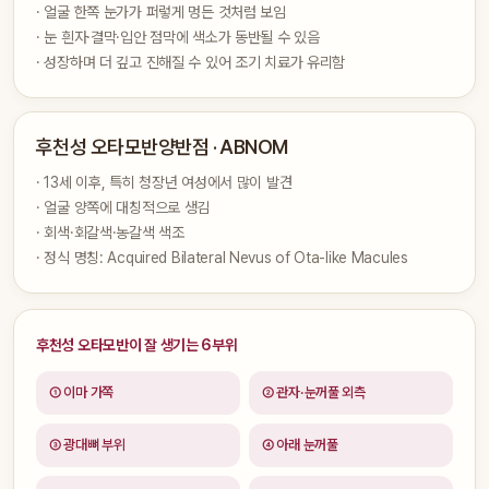
· 얼굴 한쪽 눈가가 퍼렇게 멍든 것처럼 보임
· 눈 흰자·결막·입안 점막에 색소가 동반될 수 있음
· 성장하며 더 깊고 진해질 수 있어 조기 치료가 유리함
후천성 오타모반양반점 · ABNOM
· 13세 이후, 특히 청장년 여성에서 많이 발견
· 얼굴 양쪽에 대칭적으로 생김
· 회색·회갈색·농갈색 색조
· 정식 명칭: Acquired Bilateral Nevus of Ota-like Macules
후천성 오타모반이 잘 생기는 6부위
① 이마 가쪽
② 관자·눈꺼풀 외측
③ 광대뼈 부위
④ 아래 눈꺼풀