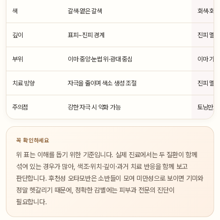
색
갈색·옅은 갈색
회색·회갈
깊이
표피~진피 경계
진피 멜
부위
이마 중앙·눈썹 위·광대 중심
이마 가쪽
치료 방향
자극을 줄이며 색소 생성 조절
진피 멜
주의점
강한 자극 시 악화 가능
토닝만으론
꼭 확인하세요
위 표는 이해를 돕기 위한 기준입니다. 실제 진료에서는 두 질환이 함께
섞여 있는 경우가 많아, 색조·위치·깊이·과거 치료 반응을 함께 보고
판단합니다. 후천성 오타모반은 소반들이 모여 미만성으로 보이면 기미와
정말 헷갈리기 때문에, 정확한 감별에는 피부과 전문의 진단이
필요합니다.