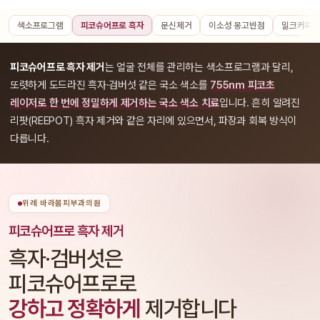
색소프로그램
피코슈어프로 흑자
문신제거
이소성 몽고반점
밀크커피반
피코슈어프로 흑자 제거
는 얼굴 전체를 관리하는 색소프로그램과 달리,
또렷하게 도드라진 흑자·검버섯 같은 국소 색소를
755nm 피코초
레이저로 한 번에 정밀하게 제거하는 국소 색소 치료
입니다. 흔히 알려진
리팟(REEPOT) 흑자 제거와 같은 자리에 있으면서, 파장과 회복 방식이
다릅니다.
위례 바라봄피부과의원
피코슈어프로 흑자 제거
흑자·검버섯은
피코슈어프로로
강하고 정확하게
제거합니다