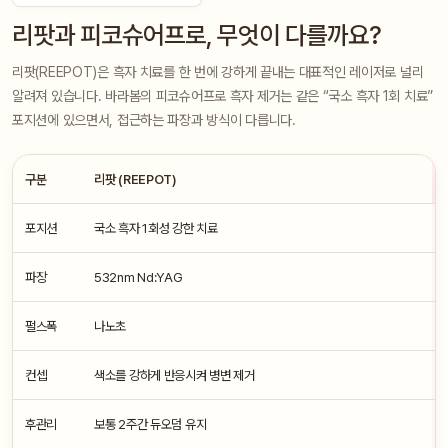
리팟과 피코슈어프로, 무엇이 다를까요?
리팟(REEPOT)은 흑자 치료를 한 번에 강하게 끝내는 대표적인 레이저로 널리
알려져 있습니다. 바라봄의 피코슈어프로 흑자 제거는 같은 “국소 흑자 1회 치료”
포지션에 있으면서, 접근하는 파장과 방식이 다릅니다.
구분
리팟 (REEPOT)
포지션
국소 흑자 1회성 강한 치료
파장
532nm Nd:YAG
펄스폭
나노초
컨셉
색소를 강하게 반응시켜 병변 제거
후관리
보통 2주간 듀오덤 유지