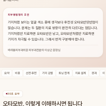
피부명탐정의 조언
기미처럼 보이는 얼굴 색소 중에 생각보다 후천성 오타모반양반점이
많습니다. 문제는 두 질환의 치료 방향이 완전히 다르다는 점입니다.
기미처럼만 치료하면 오타모반은 남고, 오타모반처럼만 치료하면
기미가 자극될 수 있습니다. 그래서 먼저 구분해야 합니다.
바라봄피부과의원 피부과전문의 이상근 원장님
요약
비용
선천·후천
기미 감별
토닝 한계
치료 설계
경과
아
30초 요약
오타모반, 이렇게 이해하시면 됩니다