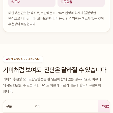
⑤ 콧대
⑥ 콧망울
미만성은 균일한 색조로, 소반성은 3~7mm 원형의 경계가 불분명한
반점으로 나타납니다. 오타모반과 달리 눈·입안 점막에는 색소가 없는 것이
후천성의 특징입니다.
MELASMA vs ABNOM
기미처럼 보여도, 진단은 달라질 수 있습니다
기미와 후천성 오타모반양반점은 한 얼굴에 함께 있는 경우가 많고, 피부과
의사도 헷갈릴 수 있습니다. 그래도 치료가 다르기 때문에 반드시 구분해야
합니다.
구분
기미
후천성 