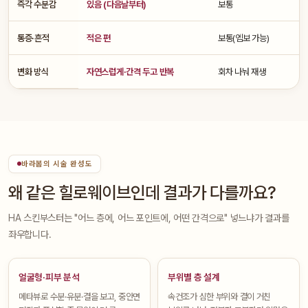
즉각 수분감
있음 (다음날부터)
보통
통증·흔적
적은 편
보통(엠보 가능)
변화 방식
자연스럽게·간격 두고 반복
회차 나눠 재생
바라봄의 시술 완성도
왜 같은 힐로웨이브인데 결과가 다를까요?
HA 스킨부스터는 "어느 층에, 어느 포인트에, 어떤 간격으로" 넣느냐가 결과를
좌우합니다.
얼굴형·피부 분석
부위별 층 설계
메타뷰로 수분·유분·결을 보고, 중안면
속건조가 심한 부위와 결이 거친