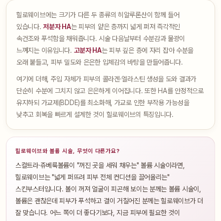
힐로웨이브에는 크기가 다른 두 종류의 히알루론산이 함께 들어
있습니다.
저분자 HA
는 피부의 얕은 층까지 넓게 퍼져 즉각적인
속건조와 푸석함을 채워줍니다. 시술 다음날부터 수분감과 물광이
느껴지는 이유입니다.
고분자 HA
는 피부 깊은 층에 자리 잡아 수분을
오래 붙들고, 피부 밀도와 은은한 입체감의 바탕을 만들어줍니다.
여기에 더해, 주입 자체가 피부의 콜라겐·엘라스틴 생성을 도와 결과가
단순히 수분에 그치지 않고 은은하게 이어집니다. 또한 HA를 안정적으로
유지하되 가교제(BDDE)를 최소화해, 가교로 인한 부작용 가능성을
낮추고 회복을 빠르게 설계한 것이 힐로웨이브의 특징입니다.
힐로웨이브와 볼륨 시술, 무엇이 다른가요?
스컬트라·쥬베룩볼륨이 "꺼진 곳을 세워 채우는" 볼륨 시술이라면,
힐로웨이브는 "넓게 퍼뜨려 피부 전체 컨디션을 끌어올리는"
스킨부스터입니다. 볼이 꺼져 얼굴이 피곤해 보이는 분께는 볼륨 시술이,
볼륨은 괜찮은데 피부가 푸석하고 결이 거칠어진 분께는 힐로웨이브가 더
잘 맞습니다. 어느 쪽이 더 좋다기보다, 지금 피부에 필요한 것이