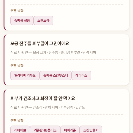
추천 방향
쥬베룩 볼륨
스컬트라
모공·잔주름·피부결이 고민이에요
진료 시 확인 — 모공 크기 · 잔주름 · 흉터성 피부결 · 탄력 저하
추천 방향
엘라비에 리투오
쥬베룩 스킨부스터
레디어스
피부가 건조하고 화장이 잘 안 먹어요
진료 시 확인 — 건조감 · 광채 저하 · 피부장벽 · 민감도
추천 방향
리바이브
리쥬란HB플러스
바이리즌
스킨인핸서