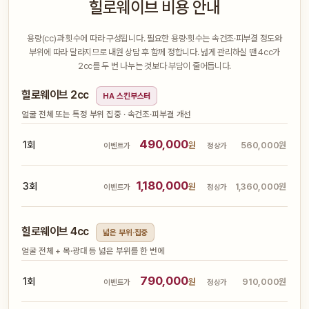
힐로웨이브 비용 안내
용량(cc)과 횟수에 따라 구성됩니다. 필요한 용량·횟수는 속건조·피부결 정도와
부위에 따라 달라지므로 내원 상담 후 함께 정합니다. 넓게 관리하실 땐 4cc가
2cc를 두 번 나누는 것보다 부담이 줄어듭니다.
힐로웨이브 2cc
HA 스킨부스터
얼굴 전체 또는 특정 부위 집중 · 속건조·피부결 개선
490,000
1회
원
560,000원
이벤트가
정상가
1,180,000
3회
원
1,360,000원
이벤트가
정상가
힐로웨이브 4cc
넓은 부위·집중
얼굴 전체 + 목·광대 등 넓은 부위를 한 번에
790,000
1회
원
910,000원
이벤트가
정상가