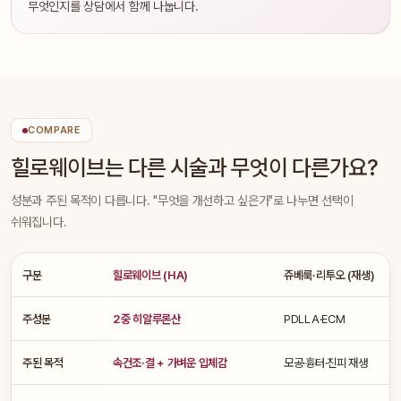
무엇인지를 상담에서 함께 나눕니다.
COMPARE
힐로웨이브는 다른 시술과 무엇이 다른가요?
성분과 주된 목적이 다릅니다. "무엇을 개선하고 싶은가"로 나누면 선택이
쉬워집니다.
구분
힐로웨이브 (HA)
쥬베룩·리투오 (재생)
주성분
2중 히알루론산
PDLLA·ECM
주된 목적
속건조·결 + 가벼운 입체감
모공·흉터·진피 재생