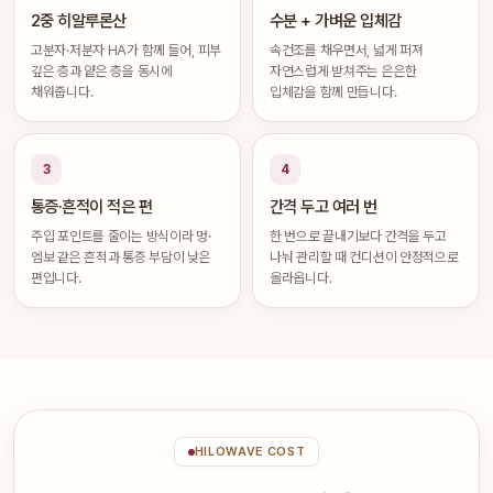
2중 히알루론산
수분 + 가벼운 입체감
고분자·저분자 HA가 함께 들어, 피부
속건조를 채우면서, 넓게 퍼져
깊은 층과 얕은 층을 동시에
자연스럽게 받쳐주는 은은한
채워줍니다.
입체감을 함께 만듭니다.
3
4
통증·흔적이 적은 편
간격 두고 여러 번
주입 포인트를 줄이는 방식이라 멍·
한 번으로 끝내기보다 간격을 두고
엠보 같은 흔적과 통증 부담이 낮은
나눠 관리할 때 컨디션이 안정적으로
편입니다.
올라옵니다.
HILOWAVE COST