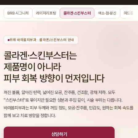
BRB 시그니처
레이저리프팅
콜라겐·스킨부스터
색소·점·문신
여드름
위례 바라봄피부과 · 콜라겐/스킨부스터 안내
콜라겐·스킨부스터는
제품명이 아니라
피부 회복 방향이 먼저입니다
꺼진 볼륨, 얇아진 탄력, 넓어진 모공, 잔주름, 건조함, 광채 저하. 모두
"스킨부스터"로 묶이지만 필요한 성분과 주입 깊이, 시술 부위는 다릅니다.
바라봄피부과는 피부 두께와 꺼짐 정도, 모공·잔주름, 민감도, 원하는 회복 속도를
함께 보고 치료 방향을 정합니다.
상담하기