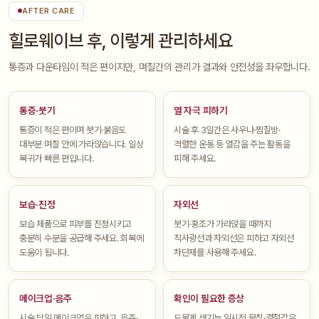
AFTER CARE
힐로웨이브 후, 이렇게 관리하세요
통증과 다운타임이 적은 편이지만, 며칠간의 관리가 결과와 안전성을 좌우합니다.
통증·붓기
열 자극 피하기
통증이 적은 편이며 붓기·붉음도
시술 후 3일간은 사우나·찜질방·
대부분 며칠 안에 가라앉습니다. 일상
격렬한 운동 등 열감을 주는 활동을
복귀가 빠른 편입니다.
피해 주세요.
보습·진정
자외선
보습 제품으로 피부를 진정시키고
붓기·홍조가 가라앉을 때까지
충분히 수분을 공급해 주세요. 회복에
직사광선과 자외선은 피하고 자외선
도움이 됩니다.
차단제를 사용해 주세요.
메이크업·음주
확인이 필요한 증상
시술 당일 메이크업은 피하고, 음주·
드물게 생기는 일시적 뭉침·결절감은