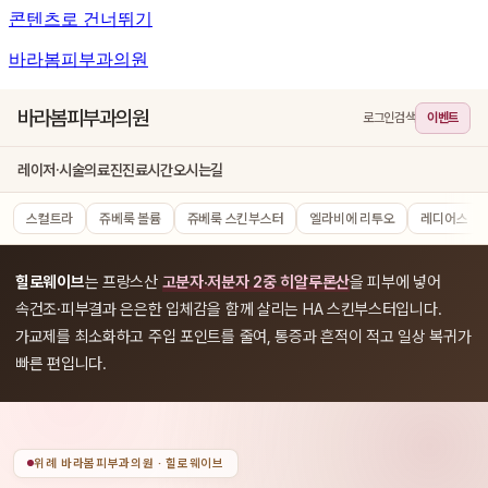
콘텐츠로 건너뛰기
바라봄피부과의원
바라봄피부과의원
로그인
검색
이벤트
레이저·시술
의료진
진료시간
오시는길
스컬트라
쥬베룩 볼륨
쥬베룩 스킨부스터
엘라비에 리투오
레디어스
힐로웨이브
는 프랑스산
고분자·저분자 2중 히알루론산
을 피부에 넣어
속건조·피부결과 은은한 입체감을 함께 살리는 HA 스킨부스터입니다.
가교제를 최소화하고 주입 포인트를 줄여, 통증과 흔적이 적고 일상 복귀가
빠른 편입니다.
위례 바라봄피부과의원 · 힐로웨이브