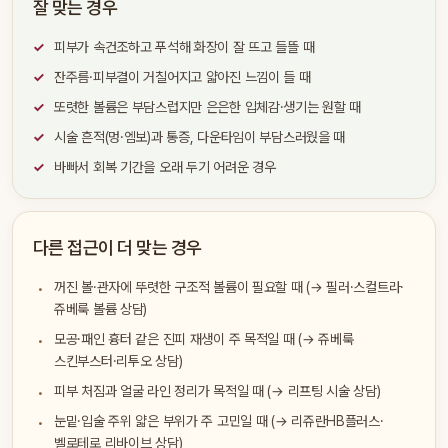
잘 맞는 경우
피부가 속건조하고 푸석해 화장이 잘 뜨고 들뜰 때
잔주름·피부결이 거칠어지고 얇아진 느낌이 들 때
또렷한 볼륨은 부담스럽지만 은은한 입체감·생기는 원할 때
시술 흔적(멍·엠보)과 통증, 다운타임이 부담스러웠을 때
바빠서 회복 기간을 오래 두기 어려운 경우
다른 접근이 더 맞는 경우
꺼진 볼·관자에 뚜렷한 구조적 볼륨이 필요할 때 (→ 필러·스컬트라·
쥬베룩 볼륨 상담)
모공·패인 흉터 같은 진피 재생이 주 목적일 때 (→ 쥬베룩
스킨부스터·리투오 상담)
피부 처짐과 얼굴 라인 정리가 목적일 때 (→ 리프팅 시술 상담)
눈밑·입술 주위 얇은 부위가 주 고민일 때 (→ 리쥬란HB플러스·
벨로테로 리바이브 상담)