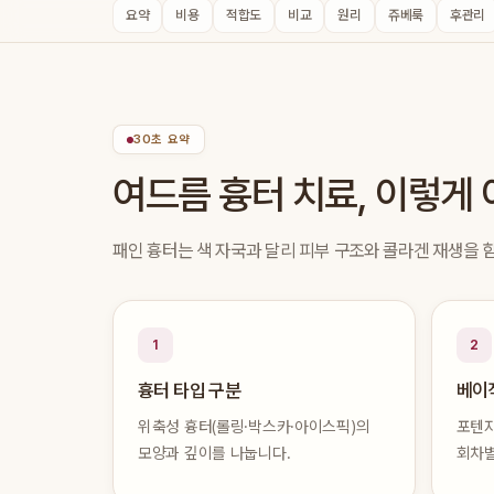
요약
비용
적합도
비교
원리
쥬베룩
후관리
30초 요약
여드름 흉터 치료, 이렇게
패인 흉터는 색 자국과 달리 피부 구조와 콜라겐 재생을 함
1
2
흉터 타입 구분
베이
위축성 흉터(롤링·박스카·아이스픽)의
포텐자
모양과 깊이를 나눕니다.
회차별