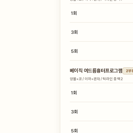
1회
3회
5회
베이직 여드름흉터프로그램
2부
양볼+코 / 이마+관자 / 턱라인 중 택2
1회
3회
5회