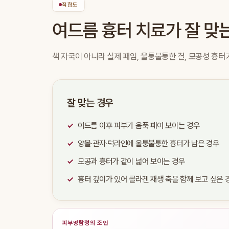
적합도
여드름 흉터 치료가 잘 맞
색 자국이 아니라 실제 패임, 울퉁불퉁한 결, 모공성 흉터
잘 맞는 경우
여드름 이후 피부가 움푹 패여 보이는 경우
양볼·관자·턱라인에 울퉁불퉁한 흉터가 남은 경우
모공과 흉터가 같이 넓어 보이는 경우
흉터 깊이가 있어 콜라겐 재생 축을 함께 보고 싶은 
피부명탐정의 조언