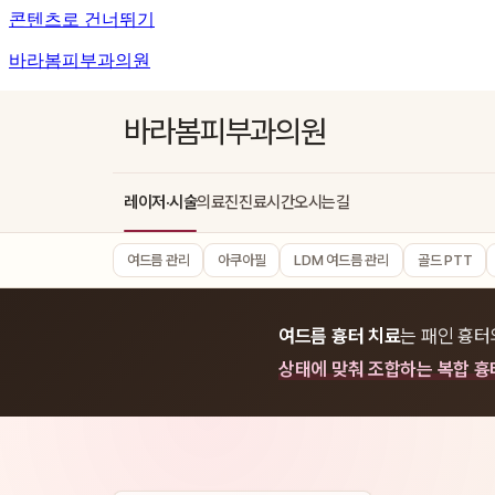
콘텐츠로 건너뛰기
바라봄피부과의원
바라봄피부과의원
레이저·시술
의료진
진료시간
오시는길
여드름 관리
아쿠아필
LDM 여드름 관리
골드 PTT
여드름 흉터 치료
는 패인 흉터
상태에 맞춰 조합하는 복합 흉