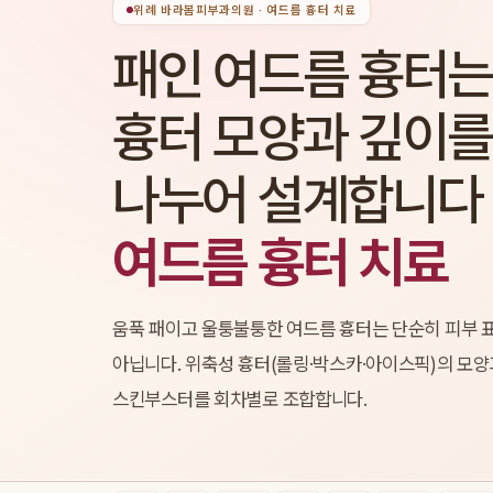
위례 바라봄피부과의원 · 여드름 흉터 치료
패인 여드름 흉터는
흉터 모양과 깊이를
나누어 설계합니다
여드름 흉터 치료
움푹 패이고 울퉁불퉁한 여드름 흉터는 단순히 피부 
아닙니다. 위축성 흉터(롤링·박스카·아이스픽)의 모양
스킨부스터를 회차별로 조합합니다.