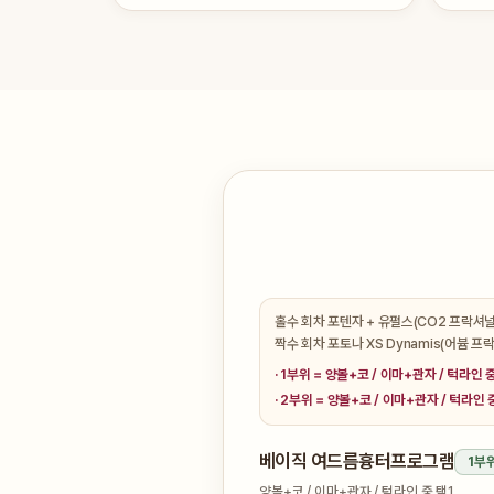
홀수 회차 포텐자 + 유펄스(CO2 프락셔널
짝수 회차 포토나 XS Dynamis(어븀 
· 1부위 = 양볼+코 / 이마+관자 / 턱라인 
· 2부위 = 양볼+코 / 이마+관자 / 턱라인 
베이직 여드름흉터프로그램
1부
양볼+코 / 이마+관자 / 턱라인 중 택1