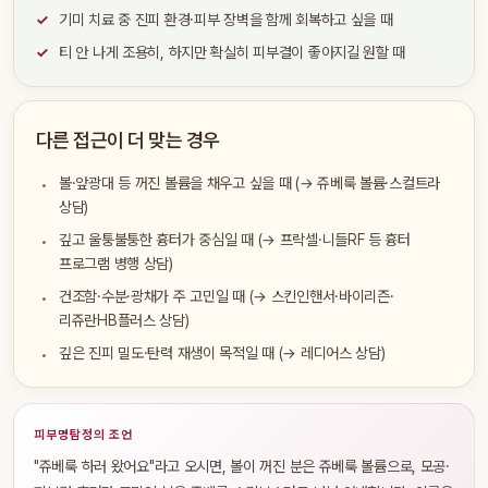
기미 치료 중 진피 환경·피부 장벽을 함께 회복하고 싶을 때
티 안 나게 조용히, 하지만 확실히 피부결이 좋아지길 원할 때
다른 접근이 더 맞는 경우
볼·앞광대 등 꺼진 볼륨을 채우고 싶을 때 (→ 쥬베룩 볼륨·스컬트라
상담)
깊고 울퉁불퉁한 흉터가 중심일 때 (→ 프락셀·니들RF 등 흉터
프로그램 병행 상담)
건조함·수분·광채가 주 고민일 때 (→ 스킨인핸서·바이리즌·
리쥬란HB플러스 상담)
깊은 진피 밀도·탄력 재생이 목적일 때 (→ 레디어스 상담)
피부명탐정의 조언
"쥬베룩 하러 왔어요"라고 오시면, 볼이 꺼진 분은 쥬베룩 볼륨으로, 모공·