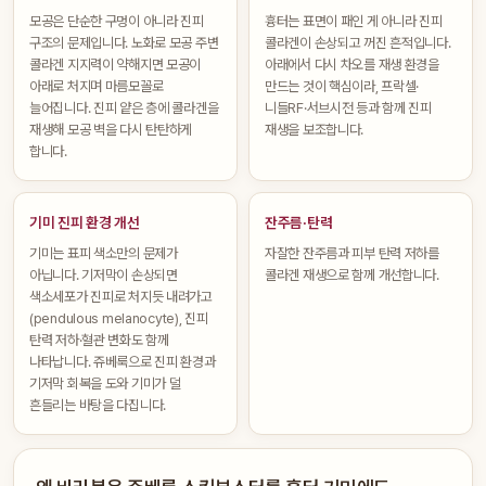
모공은 단순한 구멍이 아니라 진피
흉터는 표면이 패인 게 아니라 진피
구조의 문제입니다. 노화로 모공 주변
콜라겐이 손상되고 꺼진 흔적입니다.
콜라겐 지지력이 약해지면 모공이
아래에서 다시 차오를 재생 환경을
아래로 처지며 마름모꼴로
만드는 것이 핵심이라, 프락셀·
늘어집니다. 진피 얕은 층에 콜라겐을
니들RF·서브시전 등과 함께 진피
재생해 모공 벽을 다시 탄탄하게
재생을 보조합니다.
합니다.
기미 진피 환경 개선
잔주름·탄력
기미는 표피 색소만의 문제가
자잘한 잔주름과 피부 탄력 저하를
아닙니다. 기저막이 손상되면
콜라겐 재생으로 함께 개선합니다.
색소세포가 진피로 처지듯 내려가고
(pendulous melanocyte), 진피
탄력 저하·혈관 변화도 함께
나타납니다. 쥬베룩으로 진피 환경과
기저막 회복을 도와 기미가 덜
흔들리는 바탕을 다집니다.