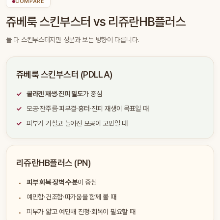
COMPARE
쥬베룩 스킨부스터 vs 리쥬란HB플러스
둘 다 스킨부스터지만 성분과 보는 방향이 다릅니다.
쥬베룩 스킨부스터 (PDLLA)
콜라겐 재생·진피 밀도
가 중심
모공·잔주름·피부결·흉터·진피 재생이 목표일 때
피부가 거칠고 늘어진 모공이 고민일 때
리쥬란HB플러스 (PN)
피부 회복·장벽·수분
이 중심
예민함·건조함·따가움을 함께 볼 때
피부가 얇고 예민해 진정·회복이 필요할 때