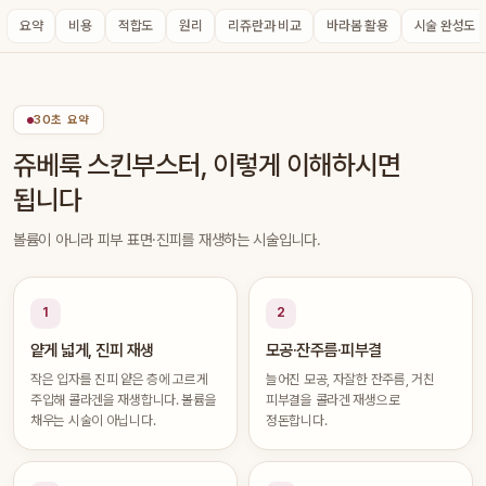
요약
비용
적합도
원리
리쥬란과 비교
바라봄 활용
시술 완성도
30초 요약
쥬베룩 스킨부스터, 이렇게 이해하시면
됩니다
볼륨이 아니라 피부 표면·진피를 재생하는 시술입니다.
1
2
얕게 넓게, 진피 재생
모공·잔주름·피부결
작은 입자를 진피 얕은 층에 고르게
늘어진 모공, 자잘한 잔주름, 거친
주입해 콜라겐을 재생합니다. 볼륨을
피부결을 콜라겐 재생으로
채우는 시술이 아닙니다.
정돈합니다.