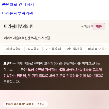
콘텐츠로 건너뛰기
바라봄피부과의원
바라봄피부과의원
로그인
검색
이벤트
레이저·시술
의료진
진료시간
오시는길
미성숙흉터
성숙흉터
여드름흉터
여드름자국
바라봄 모공프
포텐자
는 미세 바늘로 진피에 고주파(RF)를 전달하는 RF 마이크로니들
장비로, 바라봄은
모공 주변을 자극하는 N25 모공팁과 쥬베룩을 고르게
전달하는 펌핑팁, 두 가지 축으로 모공·피부결·잔흉터를 함께 보는 치료
로
운용합니다.
위례 바라봄피부과의원 · 포텐자