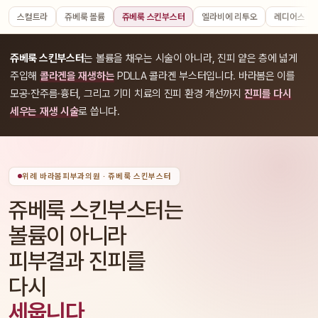
스컬트라
쥬베룩 볼륨
쥬베룩 스킨부스터
엘라비에 리투오
레디어스
쥬베룩 스킨부스터
는 볼륨을 채우는 시술이 아니라, 진피 얕은 층에 넓게
주입해
콜라겐을 재생하는
PDLLA 콜라겐 부스터입니다. 바라봄은 이를
모공·잔주름·흉터, 그리고 기미 치료의 진피 환경 개선까지
진피를 다시
세우는 재생 시술
로 씁니다.
위례 바라봄피부과의원 · 쥬베룩 스킨부스터
쥬베룩 스킨부스터는
볼륨이 아니라
피부결과 진피를
다시
세웁니다