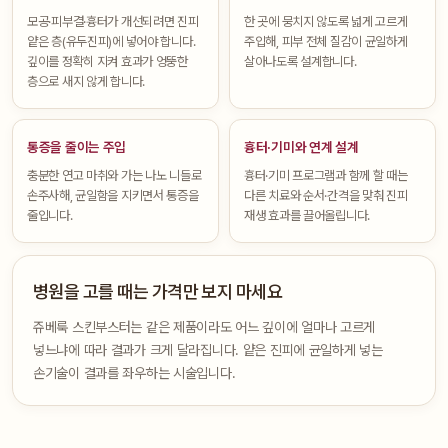
모공·피부결·흉터가 개선되려면 진피
한 곳에 뭉치지 않도록 넓게 고르게
얕은 층(유두진피)에 넣어야 합니다.
주입해, 피부 전체 질감이 균일하게
깊이를 정확히 지켜 효과가 엉뚱한
살아나도록 설계합니다.
층으로 새지 않게 합니다.
통증을 줄이는 주입
흉터·기미와 연계 설계
충분한 연고 마취와 가는 나노 니들로
흉터·기미 프로그램과 함께 할 때는
손주사해, 균일함을 지키면서 통증을
다른 치료와 순서·간격을 맞춰 진피
줄입니다.
재생 효과를 끌어올립니다.
병원을 고를 때는 가격만 보지 마세요
쥬베룩 스킨부스터는 같은 제품이라도 어느 깊이에 얼마나 고르게
넣느냐에 따라 결과가 크게 달라집니다. 얕은 진피에 균일하게 넣는
손기술이 결과를 좌우하는 시술입니다.