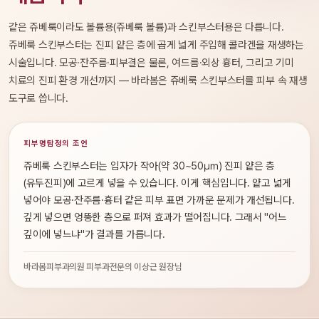
같은 쥬베룩이라도 볼륨용(쥬베룩 볼륨)과 스킨부스터용은 다릅니다.
쥬베룩 스킨부스터는 진피 얕은 층에 곱게 넓게 주입해 콜라겐을 재생하는
시술입니다. 모공·잔주름·피부결은 물론, 여드름·외상 흉터, 그리고 기미
치료의 진피 환경 개선까지 — 바라봄은 쥬베룩 스킨부스터를 피부 속 재생
도구로 씁니다.
피부명탐정의 조언
쥬베룩 스킨부스터는 입자가 작아(약 30~50㎛) 진피 얕은 층
(유두진피)에 고르게 넣을 수 있습니다. 이게 핵심입니다. 얕고 넓게
넣어야 모공·잔주름·흉터 같은 피부 표면 가까운 문제가 개선됩니다.
깊게 넣으면 엉뚱한 층으로 퍼져 효과가 떨어집니다. 그래서 "어느
깊이에 넣느냐"가 결과를 가릅니다.
바라봄피부과의원 피부과전문의 이상근 원장님