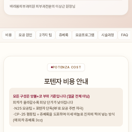
바라봄피부과의원 피부과전문의 이상근 원장님
비용
모공 원인
2가지 팁
쥬베룩
모공프로그램
시술과정
FAQ
POTENZA COST
포텐자 비용 안내
모든 구성은 양볼+코 부위 기준입니다 (얼굴 전체 아님)
회차가 올라갈수록 회당 단가가 낮아집니다
· N25 모공팁 = 포텐자 단독(RF로 모공 주변 자극)
· CP-25 펌핑팁 = 쥬베룩을 도포하며 미세 바늘로 진피에 찍어 넣는 방식
(매 회차 쥬베룩 3cc)