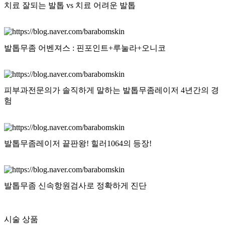
치료 잘되는 발톱 vs 치료 어려운 발톱
자세히
발톱무좀 어벤져스 : 핀포인트+루눌라+오니코
자세히
피부과전문의가 솔직하게 말하는 발톱무좀레이저 4년간의 경
험
자세히
발톱무좀레이저 끝판왕! 힐러1064의 등장!
자세히
발톱무좀 신속항원검사로 정확하게 진단
자세히
시술 상품