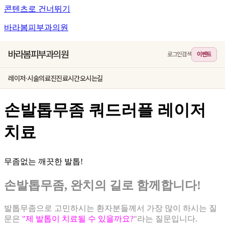
콘텐츠로 건너뛰기
바라봄피부과의원
바라봄피부과의원
로그인
검색
이벤트
레이저·시술
의료진
진료시간
오시는길
손발톱무좀 쿼드러플 레이저
치료
무좀없는 깨끗한 발톱!
손발톱무좀, 완치의 길로 함께합니다!
발톱무좀으로 고민하시는 환자분들께서 가장 많이 하시는 질
문은
"제 발톱이 치료될 수 있을까요?
"라는 질문입니다.