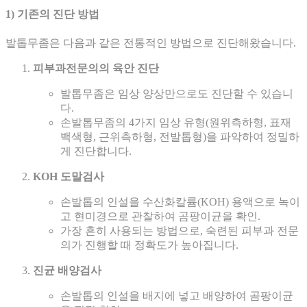
1) 기존의 진단 방법
발톱무좀은 다음과 같은 전통적인 방법으로 진단해왔습니다.
피부과전문의의 육안 진단
발톱무좀은 임상 양상만으로도 진단할 수 있습니
다.
손발톱무좀의 4가지 임상 유형(원위측하형, 표재
백색형, 근위측하형, 전발톱형)을 파악하여 정밀하
게 진단합니다.
KOH 도말검사
손발톱의 인설을 수산화칼륨(KOH) 용액으로 녹이
고 현미경으로 관찰하여 곰팡이균을 확인.
가장 흔히 사용되는 방법으로, 숙련된 피부과 전문
의가 진행할 때 정확도가 높아집니다.
진균 배양검사
손발톱의 인설을 배지에 넣고 배양하여 곰팡이균