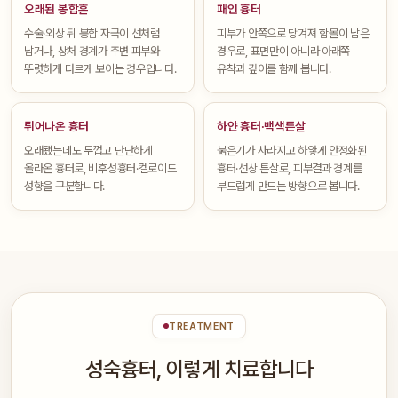
오래된 봉합흔
패인 흉터
수술·외상 뒤 봉합 자국이 선처럼
피부가 안쪽으로 당겨져 함몰이 남은
남거나, 상처 경계가 주변 피부와
경우로, 표면만이 아니라 아래쪽
뚜렷하게 다르게 보이는 경우입니다.
유착과 깊이를 함께 봅니다.
튀어나온 흉터
하얀 흉터·백색튼살
오래됐는데도 두껍고 단단하게
붉은기가 사라지고 하얗게 안정화된
올라온 흉터로, 비후성흉터·켈로이드
흉터·선상 튼살로, 피부결과 경계를
성향을 구분합니다.
부드럽게 만드는 방향으로 봅니다.
TREATMENT
성숙흉터, 이렇게 치료합니다