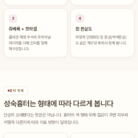
3
4
쥬베룩 + 프락셀
흰 튼살도
콜라겐 재생 주사에 프락셔널
하얗게 안정화된 흰 튼살(백색튼살)
레이저를 더해 진피를 함께
도 같은 재구성 축에서 함께 봅니다.
재구성합니다.
흉터 형태
성숙흉터는 형태에 따라 다르게 봅니다
단순히 오래됐다는 뜻만은 아닙니다. 흉터의 색·형태·두께·질감이 주변 피부와
어떻게 다른지에 따라 치료 방향이 달라집니다.