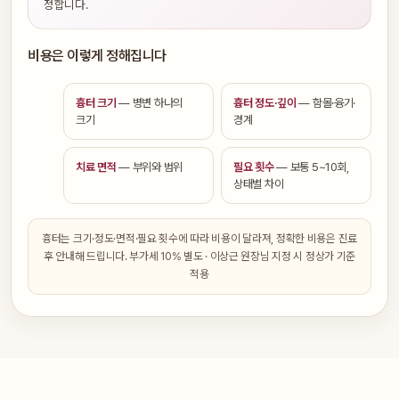
정합니다.
비용은 이렇게 정해집니다
흉터 크기
— 병변 하나의
흉터 정도·깊이
— 함몰·융기·
크기
경계
치료 면적
— 부위와 범위
필요 횟수
— 보통 5~10회,
상태별 차이
흉터는 크기·정도·면적·필요 횟수에 따라 비용이 달라져, 정확한 비용은 진료
후 안내해 드립니다. 부가세 10% 별도 · 이상근 원장님 지정 시 정상가 기준
적용