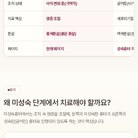
조직 상태
아직 변화 중(가역적)
굳어짐(비가역적
치료 핵심
염증 조절
세포외기질 
튼살
홍색튼살(붉은 튼살)
백색튼살(흰 
페이지
현재 페이지
성숙흉터 치료
원리
왜 미성숙 단계에서 치료해야 할까요?
미성숙흉터에서는 조직 속 염증을 조절해, 왼쪽의 미성숙한 흉터가 오른쪽의
성숙된(굳어진) 흉터로 진행되지 않도록 하는 것이 핵심입니다.