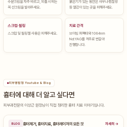
수분크림을 자주 바르고, 외출 시에는
붉은기가 있는 동안은 사우나·찜질방
꼭 선크림을 발라주세요.
등 열감이 있는 곳을 피해주세요.
스크럽·필링
치료 간격
스크럽 및 필링젤 사용은 피해주세요.
브이빔 퍼펙타와 1064nm
Nd:YAG를 격주로 번갈아
진행합니다.
피부명탐정 Youtube & Blog
흉터에 대해 더 알고 싶다면
피부과전문의 이상근 원장님이 직접 정리한 흉터 치료 이야기입니다.
흉터제거, 흉터치료, 흉터레이저의 모든 것
자세히 →
BLOG