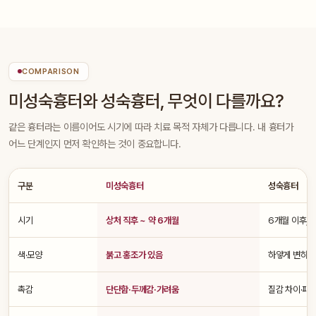
COMPARISON
미성숙흉터와 성숙흉터, 무엇이 다를까요?
같은 흉터라는 이름이어도 시기에 따라 치료 목적 자체가 다릅니다. 내 흉터가
어느 단계인지 먼저 확인하는 것이 중요합니다.
구분
미성숙흉터
성숙흉터
시기
상처 직후 ~ 약 6개월
6개월 이후, 
색·모양
붉고 홍조가 있음
하얗게 변하고
촉감
단단함·두께감·가려움
질감 차이·패