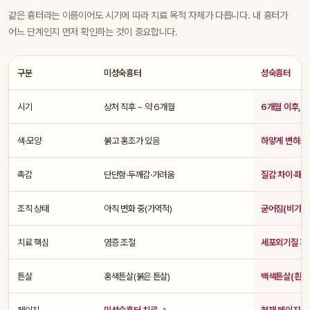
같은 흉터라는 이름이어도 시기에 따라 치료 목적 자체가 다릅니다. 내 흉터가
어느 단계인지 먼저 확인하는 것이 중요합니다.
구분
미성숙흉터
성숙흉터
시기
상처 직후 ~ 약 6개월
6개월 이후, 
색·모양
붉고 홍조가 있음
하얗게 변하고
촉감
단단함·두께감·가려움
질감 차이·패임
조직 상태
아직 변화 중(가역적)
굳어짐(비가역적
치료 핵심
염증 조절
세포외기질 재
튼살
홍색튼살(붉은 튼살)
백색튼살(흰 튼
페이지
미성숙흉터 치료 →
현재 페이지