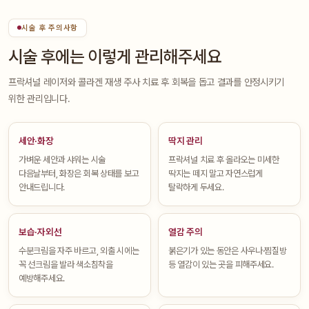
시술 후 주의사항
시술 후에는 이렇게 관리해주세요
프락셔널 레이저와 콜라겐 재생 주사 치료 후 회복을 돕고 결과를 안정시키기
위한 관리입니다.
세안·화장
딱지 관리
가벼운 세안과 샤워는 시술
프락셔널 치료 후 올라오는 미세한
다음날부터, 화장은 회복 상태를 보고
딱지는 떼지 말고 자연스럽게
안내드립니다.
탈락하게 두세요.
보습·자외선
열감 주의
수분크림을 자주 바르고, 외출 시에는
붉은기가 있는 동안은 사우나·찜질방
꼭 선크림을 발라 색소침착을
등 열감이 있는 곳을 피해주세요.
예방해주세요.