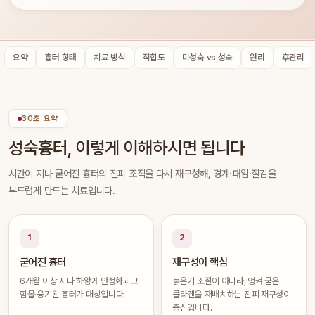
요약
흉터 형태
치료 방식
적합도
미성숙 vs 성숙
원리
후관리
30초 요약
성숙흉터, 이렇게 이해하시면 됩니다
시간이 지나 굳어진 흉터의 진피 조직을 다시 재구성해, 경계·패임·질감을
부드럽게 만드는 치료입니다.
1
2
굳어진 흉터
재구성이 핵심
6개월 이상 지나 하얗게 안정화되고
붉은기 조절이 아니라, 엉켜 굳은
함몰·융기된 흉터가 대상입니다.
콜라겐을 재배치하는 진피 재구성이
중심입니다.