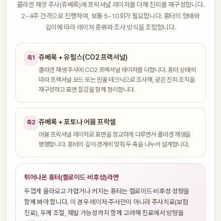
콜라겐 재생 주사(쥬베룩)에 프락셔널 레이저를 더해 진피를 재구성합니다.
2~4주 간격으로 진행하며, 보통 5~10회가 필요합니다. 흉터의 형태와
깊이에 따라 레이저 종류와 조사 방식을 조합합니다.
쥬베룩 + 유펄스(CO2 프랙셔널)
축1
콜라겐 재생 주사에 CO2 프랙셔널 레이저를 더합니다. 흉터 상태에
따라 프랙셔널 모드 또는 핀홀 테크닉으로 조사해, 굳은 진피 조직을
재구성하고 표면 질감을 함께 정리합니다.
쥬베룩 + 포토나 어븀 프락셀
축2
어븀 프락셔널 레이저로 표면을 정교하게 다루면서 콜라겐 재생을
병행합니다. 흉터의 깊이·경계에 맞춰 두 축을 나누어 설계합니다.
튀어나온 흉터(켈로이드·비후성)라면
두껍게 올라오고 가렵거나 커지는 흉터는 켈로이드·비후성 성향을
함께 봐야 합니다. 이 경우 레이저·주사만이 아니라 주사치료(보험
진료), 두께 조절, 재발 가능성까지 함께 고려해 진료에서 방향을