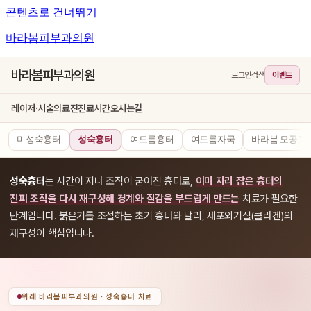
콘텐츠로 건너뛰기
바라봄피부과의원
바라봄피부과의원
로그인
검색
이벤트
레이저·시술
의료진
진료시간
오시는길
미성숙흉터
성숙흉터
여드름흉터
여드름자국
바라봄 모공프
성숙흉터
는 시간이 지나 조직이 굳어진 흉터로,
이미 자리 잡은 흉터의
진피 조직을 다시 재구성해 경계와 질감을 부드럽게 만드는
치료가 필요한
단계입니다. 붉은기를 조절하는 초기 흉터와 달리, 세포외기질(콜라겐)의
재구성이 핵심입니다.
위례 바라봄피부과의원 · 성숙흉터 치료