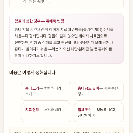
정리하는 축입니다.
함몰이 심한 경우 — 쥬베룩 병행
흉터 함몰이 깊으면 위 레이저 치료에 쥬베룩(콜라겐 재생) 주사를
처음부터 함께합니다. 함몰이 깊지 않으면 레이저 치료만으로
진행하며, 진행 중 상태를 보고 판단합니다. 붉은기가 오래 남거나
흉터가 벌어지기 쉬운 부위는 자외선 차단·실리콘 겔 등 홈케어를
함께 안내하기도 합니다.
비용은 이렇게 정해집니다
흉터 크기
— 병변 하나의
흉터 정도·깊이
— 함몰·홍반
크기
정도
치료 면적
— 부위와 범위
필요 횟수
— 보통 5~10회,
상태별 차이