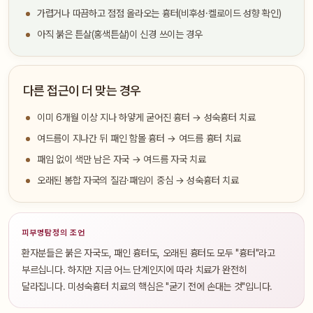
가렵거나 따끔하고 점점 올라오는 흉터(비후성·켈로이드 성향 확인)
아직 붉은 튼살(홍색튼살)이 신경 쓰이는 경우
다른 접근이 더 맞는 경우
이미 6개월 이상 지나 하얗게 굳어진 흉터 → 성숙흉터 치료
여드름이 지나간 뒤 패인 함몰 흉터 → 여드름 흉터 치료
패임 없이 색만 남은 자국 → 여드름 자국 치료
오래된 봉합 자국의 질감·패임이 중심 → 성숙흉터 치료
피부명탐정의 조언
환자분들은 붉은 자국도, 패인 흉터도, 오래된 흉터도 모두 "흉터"라고
부르십니다. 하지만 지금 어느 단계인지에 따라 치료가 완전히
달라집니다. 미성숙흉터 치료의 핵심은 "굳기 전에 손대는 것"입니다.