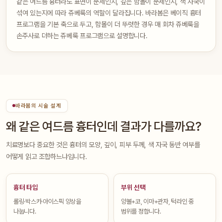
같은 여드름 흉터라도 표면이 문제인지, 깊은 함몰이 문제인지, 색 자국이
섞여 있는지에 따라 쥬베룩의 역할이 달라집니다. 바라봄은 베이직 흉터
프로그램을 기본 축으로 두고, 함몰이 더 뚜렷한 경우 매 회차 쥬베룩을
손주사로 더하는 쥬베룩 프로그램으로 설명합니다.
바라봄의 시술 설계
왜 같은 여드름 흉터인데 결과가 다를까요?
치료명보다 중요한 것은 흉터의 모양, 깊이, 피부 두께, 색 자국 동반 여부를
어떻게 읽고 조합하느냐입니다.
흉터 타입
부위 선택
롤링·박스카·아이스픽 양상을
양볼+코, 이마+관자, 턱라인 중
나눕니다.
범위를 정합니다.