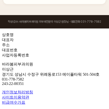
작성·감수: 바라봄피부과의원 피부과전문의 이상근 원장님 · 대표전화 031-778-7582
상호명
대표자
주소
대표번호
사업자등록번호
바라봄피부과의원
이상근
경기도 성남시 수정구 위례동로153 에이플타워 501-504호
031-778-7582
243-22-00351
개인정보처리방침
사이트이용약관
비급여수가표