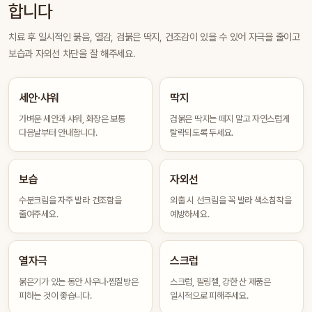
합니다
치료 후 일시적인 붉음, 열감, 검붉은 딱지, 건조감이 있을 수 있어 자극을 줄이고
보습과 자외선 차단을 잘 해주세요.
세안·샤워
딱지
가벼운 세안과 샤워, 화장은 보통
검붉은 딱지는 떼지 말고 자연스럽게
다음날부터 안내합니다.
탈락되도록 두세요.
보습
자외선
수분크림을 자주 발라 건조함을
외출 시 선크림을 꼭 발라 색소침착을
줄여주세요.
예방하세요.
열자극
스크럽
붉은기가 있는 동안 사우나·찜질방은
스크럽, 필링젤, 강한 산 제품은
피하는 것이 좋습니다.
일시적으로 피해주세요.