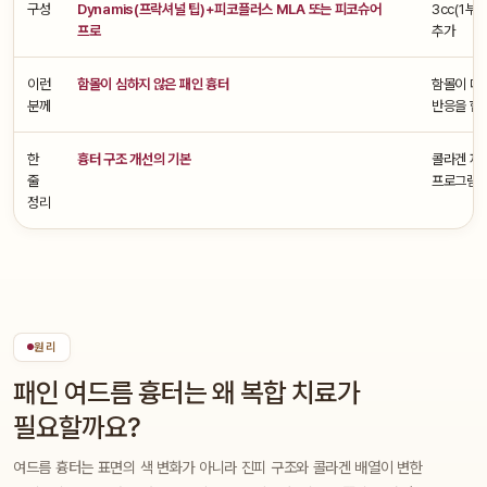
구성
Dynamis(프락셔널 팁)+피코플러스 MLA 또는 피코슈어
3cc(1부위
프로
추가
이런
함몰이 심하지 않은 패인 흉터
함몰이 더
분께
반응을 함
한
흉터 구조 개선의 기본
콜라겐 재
줄
프로그램
정리
원리
패인 여드름 흉터는 왜 복합 치료가
필요할까요?
여드름 흉터는 표면의 색 변화가 아니라 진피 구조와 콜라겐 배열이 변한