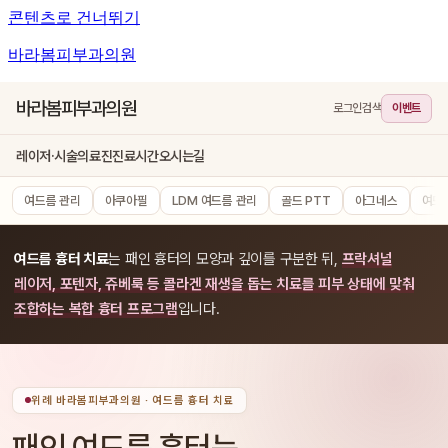
콘텐츠로 건너뛰기
바라봄피부과의원
바라봄피부과의원
로그인
검색
이벤트
레이저·시술
의료진
진료시간
오시는길
여드름 관리
아쿠아필
LDM 여드름 관리
골드 PTT
아그네스
여드
여드름 흉터 치료
는 패인 흉터의 모양과 깊이를 구분한 뒤,
프락셔널
레이저, 포텐자, 쥬베룩 등 콜라겐 재생을 돕는 치료를 피부 상태에 맞춰
조합하는 복합 흉터 프로그램
입니다.
위례 바라봄피부과의원 · 여드름 흉터 치료
패인 여드름 흉터는