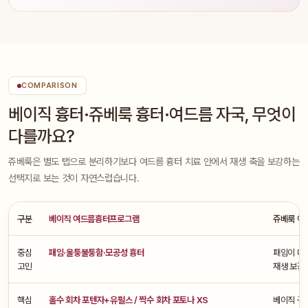
COMPARISON
베이직 흉터·쥬베룩 흉터·여드름 자국, 무엇이
다를까요?
쥬베룩은 별도 탭으로 분리하기보다 여드름 흉터 치료 안에서 재생 축을 보강하는
선택지로 보는 것이 자연스럽습니다.
구분
베이직 여드름흉터프로그램
쥬베룩 여
중심
패임·울퉁불퉁함·모공성 흉터
패임이 더
고민
재생 보강
핵심
홀수 회차 포텐자+유펄스 / 짝수 회차 포토나 XS
베이직 구