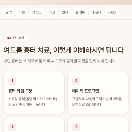
요약
비용
적합도
비교
원리
쥬베룩
후관리
FAQ
30초 요약
여드름 흉터 치료, 이렇게 이해하시면 됩니다
패인 흉터는 색 자국과 달리 피부 구조와 콜라겐 재생을 함께 봐야 합니다.
1
2
흉터 타입 구분
베이직 프로그램
위축성 흉터(롤링·박스카·아이스픽)
포텐자와 다양한 프락셔널 레이저를
의 모양과 깊이를 나눕니다.
회차별로 조합합니다.
3
4