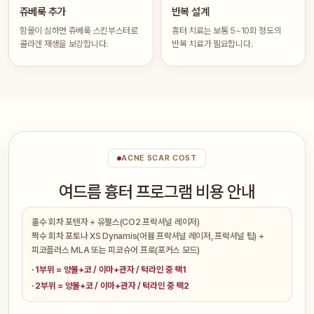
쥬베룩 추가
반복 설계
함몰이 심하면 쥬베룩 스킨부스터로
흉터 치료는 보통 5~10회 정도의
콜라겐 재생을 보강합니다.
반복 치료가 필요합니다.
ACNE SCAR COST
여드름 흉터 프로그램 비용 안내
홀수 회차 포텐자 + 유펄스(CO2 프락셔널 레이저)
짝수 회차 포토나 XS Dynamis(어븀 프락셔널 레이저, 프락셔널 팁) +
피코플러스 MLA 또는 피코슈어 프로(포커스 모드)
· 1부위 = 양볼+코 / 이마+관자 / 턱라인 중 택1
· 2부위 = 양볼+코 / 이마+관자 / 턱라인 중 택2