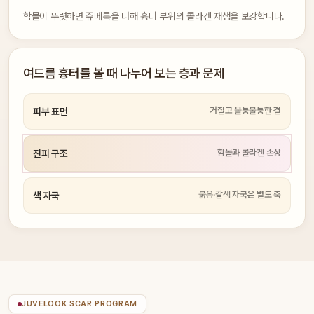
함몰이 뚜렷하면 쥬베룩을 더해 흉터 부위의 콜라겐 재생을 보강합니다.
여드름 흉터를 볼 때 나누어 보는 층과 문제
거칠고 울퉁불퉁한 결
피부 표면
함몰과 콜라겐 손상
진피 구조
붉음·갈색 자국은 별도 축
색 자국
JUVELOOK SCAR PROGRAM