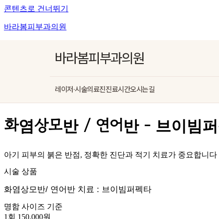
콘텐츠로 건너뛰기
바라봄피부과의원
바라봄피부과의원
레이저·시술
의료진
진료시간
오시는길
화염상모반 / 연어반 - 브이빔
아기 피부의 붉은 반점, 정확한 진단과 적기 치료가 중요합니다
시술 상품
화염상모반/ 연어반 치료 : 브이빔퍼펙타​
명함 사이즈 기준
1회 150,000원