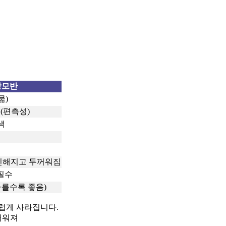
상모반
묾)
 (편측성)
색
진해지고 두꺼워짐
필수
빠를수록 좋음)
스럽게 사라집니다.
꺼워져