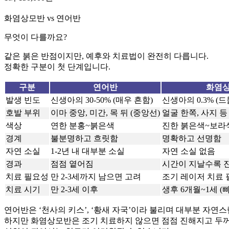
화염상모반 vs 연어반
무엇이 다를까요?
같은 붉은 반점이지만, 예후와 치료법이 완전히 다릅니다.
정확한 구분이 첫 단계입니다.
구분
연어반
화염
발생 빈도
신생아의 30-50% (매우 흔함)
신생아의 0.3% (드
호발 부위
이마 중앙, 미간, 목 뒤 (중앙선)
얼굴 한쪽, 사지 등
색상
연한 분홍~붉은색
진한 붉은색~보라
경계
불분명하고 흐릿함
명확하고 선명함
자연 소실
1-2년 내 대부분 소실
자연 소실 없음
경과
점점 옅어짐
시간이 지날수록 
치료 필요성
만 2-3세까지 남으면 고려
조기 레이저 치료 
치료 시기
만 2-3세 이후
생후 6개월~1세 (
연어반은 ‘천사의 키스’, ‘황새 자국’이라 불리며 대부분 자연
하지만 화염상모반은 조기 치료하지 않으면 점점 진해지고 두